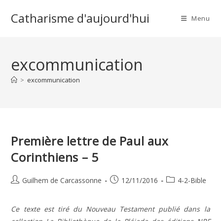
Skip
Catharisme d'aujourd'hui
to
Menu
content
excommunication
>
excommunication
Première lettre de Paul aux
Corinthiens – 5
Auteur/autrice
Publication
Post
Guilhem de Carcassonne
12/11/2016
4-2-Bible
de
publiée :
category:
la
Ce texte est tiré du Nouveau Testament publié dans la
publication :