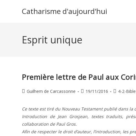
Skip
Catharisme d'aujourd'hui
to
content
Esprit unique
Première lettre de Paul aux Cor
Auteur/autrice
Publication
Post
Guilhem de Carcassonne
19/11/2016
4-2-Bible
de
publiée :
category:
la
Ce texte est tiré du Nouveau Testament publié dans la c
publication :
Introduction de Jean Grosjean, textes traduits, pr
collaboration de Paul Gros.
Afin de respecter le droit d’auteur, l’introduction, les p