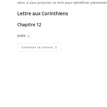
donc à vous procurer ce livre pour bénéficier pleinemen
Lettre aux Corinthiens
Chapitre 12
(suite…)
Première
Continuer La Lecture
Lettre
De
Paul
Aux
Corinthiens
–
12