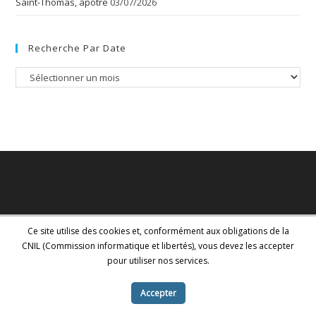
Saint-Thomas, apôtre
03/07/2026
Recherche Par Date
Recherche
par
date
Ce site utilise des cookies et, conformément aux obligations de la
CNIL (Commission informatique et libertés), vous devez les accepter
pour utiliser nos services.
Accepter
Copyright - WordPress Theme by OceanWP