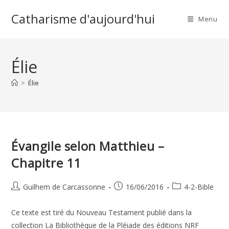
Skip
Catharisme d'aujourd'hui
to
Menu
content
Élie
>
Élie
Évangile selon Matthieu –
Chapitre 11
Auteur/autrice
Publication
Post
Guilhem de Carcassonne
16/06/2016
4-2-Bible
de
publiée :
category:
la
Ce texte est tiré du Nouveau Testament publié dans la
publication :
collection La Bibliothèque de la Pléiade des éditions NRF