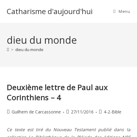
Skip
Catharisme d'aujourd'hui
to
Menu
content
dieu du monde
>
dieu du monde
Deuxième lettre de Paul aux
Corinthiens – 4
Auteur/autrice
Publication
Post
Guilhem de Carcassonne
27/11/2016
4-2-Bible
de
publiée :
category:
la
Ce texte est tiré du Nouveau Testament publié dans la
publication :