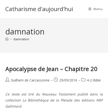
Skip
Catharisme d'aujourd'hui
to
Menu
content
damnation
>
damnation
Apocalypse de Jean – Chapitre 20
Auteur/autrice
Publication
Post
Guilhem de Carcassonne
29/09/2016
4-2-Bible
de
publiée :
category:
la
Ce texte est tiré du Nouveau Testament publié dans la
publication :
collection La Bibliothèque de la Pléiade des éditions NRF
Gallimard.