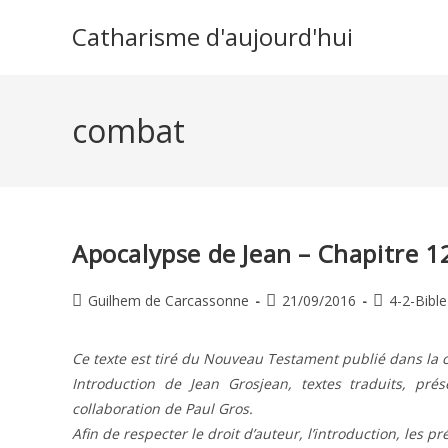
Skip
Catharisme d'aujourd'hui
to
content
combat
Apocalypse de Jean – Chapitre 1
Auteur/autrice
Publication
Post
Guilhem de Carcassonne
21/09/2016
4-2-Bible
de
publiée :
category:
la
Ce texte est tiré du Nouveau Testament publié dans la c
publication :
Introduction de Jean Grosjean, textes traduits, pr
collaboration de Paul Gros.
Afin de respecter le droit d’auteur, l’introduction, les p