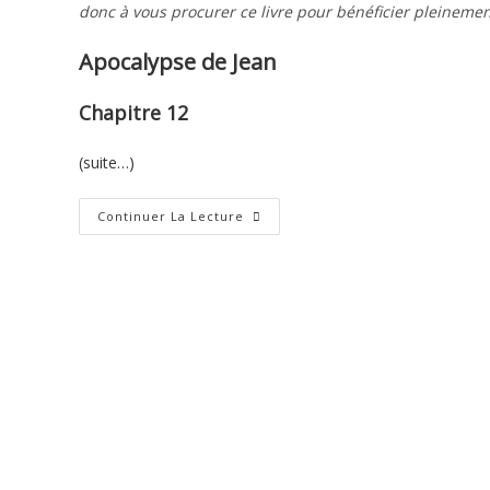
donc à vous procurer ce livre pour bénéficier pleinemen
Apocalypse de Jean
Chapitre 12
(suite…)
Apocalypse
Continuer La Lecture
De
Jean
–
Chapitre
12