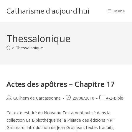
Skip
Catharisme d'aujourd'hui
to
Menu
content
Thessalonique
>
Thessalonique
Actes des apôtres – Chapitre 17
Auteur/autrice
Publication
Post
Guilhem de Carcassonne
29/08/2016
4-2-Bible
de
publiée :
category:
la
Ce texte est tiré du Nouveau Testament publié dans la
publication :
collection La Bibliothèque de la Pléiade des éditions NRF
Gallimard. Introduction de Jean Grosjean, textes traduits,