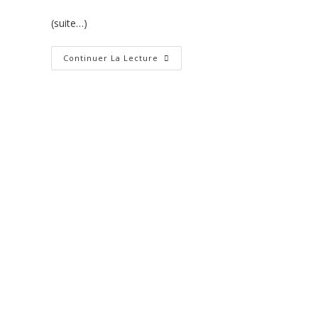
(suite…)
Les
Continuer La Lecture
Cinq
Sens