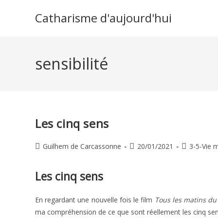
Skip
Catharisme d'aujourd'hui
to
content
sensibilité
Les cinq sens
Auteur/autrice
Publication
Post
Guilhem de Carcassonne
20/01/2021
3-5-Vie 
de
publiée :
category:
la
Les cinq sens
publication :
En regardant une nouvelle fois le film
Tous les matins d
ma compréhension de ce que sont réellement les cinq sens 