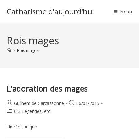
Skip
Catharisme d'aujourd'hui
to
Menu
content
Rois mages
>
Rois mages
L’adoration des mages
Auteur/autrice
Publication
Guilhem de Carcassonne
06/01/2015
de
publiée :
Post
6-3-Légendes, etc.
la
category:
publication :
Un récit unique