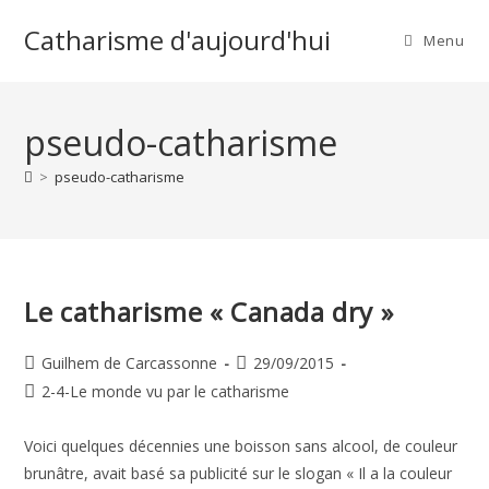
Skip
Catharisme d'aujourd'hui
to
Menu
content
pseudo-catharisme
>
pseudo-catharisme
Le catharisme « Canada dry »
Auteur/autrice
Publication
Guilhem de Carcassonne
29/09/2015
de
publiée :
Post
2-4-Le monde vu par le catharisme
la
category:
publication :
Voici quelques décennies une boisson sans alcool, de couleur
brunâtre, avait basé sa publicité sur le slogan « Il a la couleur