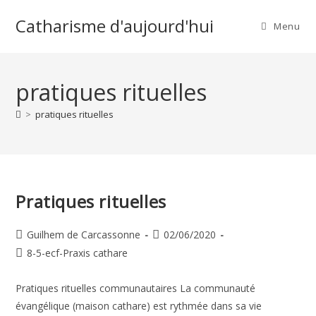
Skip
Catharisme d'aujourd'hui
to
Menu
content
pratiques rituelles
>
pratiques rituelles
Pratiques rituelles
Auteur/autrice
Publication
Guilhem de Carcassonne
02/06/2020
de
publiée :
Post
8-5-ecf-Praxis cathare
la
category:
publication :
Pratiques rituelles communautaires La communauté
évangélique (maison cathare) est rythmée dans sa vie