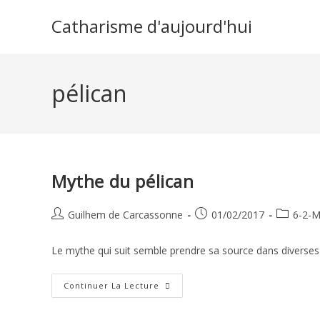
Skip
Catharisme d'aujourd'hui
to
content
pélican
Mythe du pélican
Auteur/autrice
Publication
Post
Guilhem de Carcassonne
01/02/2017
6-2-M
de
publiée :
category:
la
Le mythe qui suit semble prendre sa source dans diverses t
publication :
Mythe
Continuer La Lecture
Du
Pélican