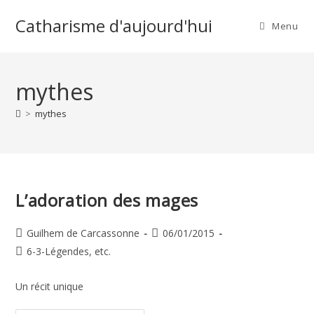
Skip
Catharisme d'aujourd'hui
to
Menu
content
mythes
>
mythes
L’adoration des mages
Auteur/autrice
Publication
Guilhem de Carcassonne
06/01/2015
de
publiée :
Post
6-3-Légendes, etc.
la
category:
publication :
Un récit unique