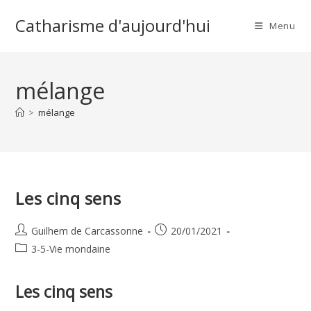
Skip
Catharisme d'aujourd'hui
to
Menu
content
mélange
>
mélange
Les cinq sens
Auteur/autrice
Publication
Guilhem de Carcassonne
20/01/2021
de
publiée :
Post
3-5-Vie mondaine
la
category:
publication :
Les cinq sens