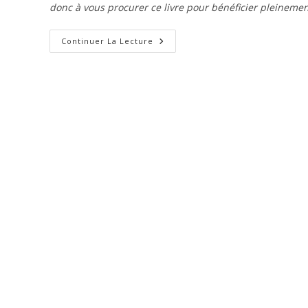
donc à vous procurer ce livre pour bénéficier pleinemen
Évangile
Continuer La Lecture
Selon
Marc
–
Chapitre
15