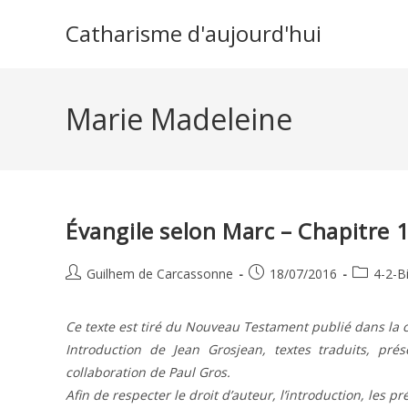
Skip
Catharisme d'aujourd'hui
to
content
Marie Madeleine
Évangile selon Marc – Chapitre 
Auteur/autrice
Publication
Post
Guilhem de Carcassonne
18/07/2016
4-2-B
de
publiée :
category:
la
Ce texte est tiré du Nouveau Testament publié dans la c
publication :
Introduction de Jean Grosjean, textes traduits, pr
collaboration de Paul Gros.
Afin de respecter le droit d’auteur, l’introduction, les p