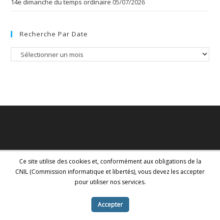
14e dimanche du temps ordinaire
05/07/2026
Recherche Par Date
Recherche
par
date
Ce site utilise des cookies et, conformément aux obligations de la
CNIL (Commission informatique et libertés), vous devez les accepter
pour utiliser nos services.
Accepter
Copyright - WordPress Theme by OceanWP