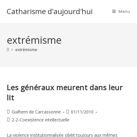
Skip
Catharisme d'aujourd'hui
to
Menu
content
extrémisme
>
extrémisme
Les généraux meurent dans leur
lit
Auteur/autrice
Publication
Guilhem de Carcassonne
01/11/2010
de
publiée :
Post
2-2-Coexistence intellectuelle
la
category:
publication :
La violence institutionnalisée obéit toujours aux mêmes