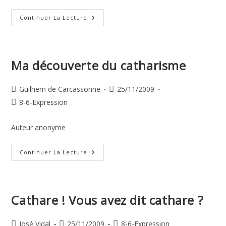
Mon
Continuer La Lecture
Parcours
Spirituel
Ma découverte du catharisme
Auteur/autrice
Publication
Guilhem de Carcassonne
25/11/2009
de
publiée :
Post
8-6-Expression
la
category:
publication :
Auteur anonyme
Ma
Continuer La Lecture
Découverte
Du
Catharisme
Cathare ! Vous avez dit cathare ?
Auteur/autrice
Publication
Post
José Vidal
25/11/2009
8-6-Expression