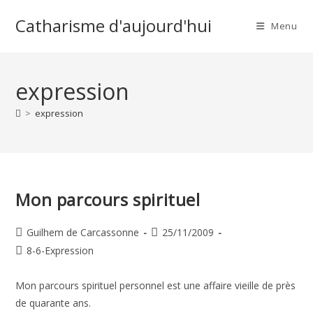
Skip
Catharisme d'aujourd'hui
to
Menu
content
expression
>
expression
Mon parcours spirituel
Auteur/autrice
Publication
Guilhem de Carcassonne
25/11/2009
de
publiée :
Post
8-6-Expression
la
category:
publication :
Mon parcours spirituel personnel est une affaire vieille de près
de quarante ans.