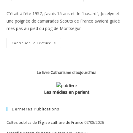
de
publiée :
category:
la
C'était à l’été 1957, j’avais 15 ans et le "hasard", Jocelyn et
publication :
une poignée de camarades Scouts de France avaient guidé
mes pas au pied du pog de Montségur.
Cathare
Continuer La Lecture
!
Vous
Avez
Dit
Cathare
?
Le livre Catharisme d'aujourd'hui
Les médias en parlent
Dernières Publications
Cultes publics de l’Église cathare de France
07/08/2026