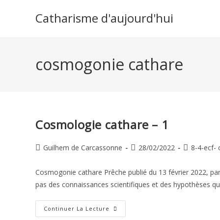
Skip
Catharisme d'aujourd'hui
to
content
cosmogonie cathare
Cosmologie cathare – 1
Auteur/autrice
Publication
Post
Guilhem de Carcassonne
28/02/2022
8-4-ecf- 
de
publiée :
category:
la
Cosmogonie cathare Prêche publié du 13 février 2022, pa
publication :
pas des connaissances scientifiques et des hypothèses qu
Cosmologie
Continuer La Lecture
Cathare