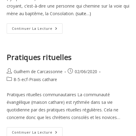
croyant, c’est-à-dire une personne qui chemine sur la voie qui
mène au baptême, la Consolation.
(suite…)
L’Amélioration
Continuer La Lecture
Au
Moyen
Âge
Pratiques rituelles
Auteur/autrice
Publication
Guilhem de Carcassonne
02/06/2020
de
publiée :
Post
8-5-ecf-Praxis cathare
la
category:
publication :
Pratiques rituelles communautaires La communauté
évangélique (maison cathare) est rythmée dans sa vie
quotidienne par des pratiques rituelles régulières. Cela ne
concerne donc que les chrétiens consolés et les novices…
Pratiques
Continuer La Lecture