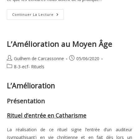
Rituels
Continuer La Lecture
Et
Sacrement
L’Amélioration au Moyen Âge
Auteur/autrice
Publication
Guilhem de Carcassonne
05/06/2020
de
publiée :
Post
8-3-ecf- Rituels
la
category:
publication :
L’Amélioration
Présentation
Rituel d’entrée en Catharisme
La réalisation de ce rituel signe l’entrée d’un auditeur
(sympathisant) en vie chrétienne et en fait dès lors un