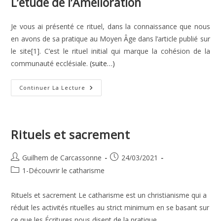
L’étude de l’Amélioration
Je vous ai présenté ce rituel, dans la connaissance que nous
en avons de sa pratique au Moyen Âge dans l’article publié sur
le site[1]. C’est le rituel initial qui marque la cohésion de la
communauté ecclésiale.
(suite…)
Pratique
Continuer La Lecture
De
L’Amélioration
Aujourd’hui
Rituels et sacrement
Auteur/autrice
Publication
Guilhem de Carcassonne
24/03/2021
de
publiée :
Post
1-Découvrir le catharisme
la
category:
publication :
Rituels et sacrement Le catharisme est un christianisme qui a
réduit les activités rituelles au strict minimum en se basant sur
ce que les Écritures nous disent de la pratique…