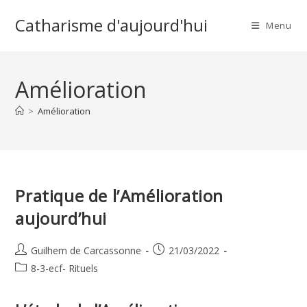
Skip
Catharisme d'aujourd'hui
to
Menu
content
Amélioration
>
Amélioration
Pratique de l’Amélioration
aujourd’hui
Auteur/autrice
Publication
Guilhem de Carcassonne
21/03/2022
de
publiée :
Post
8-3-ecf- Rituels
la
category:
publication :