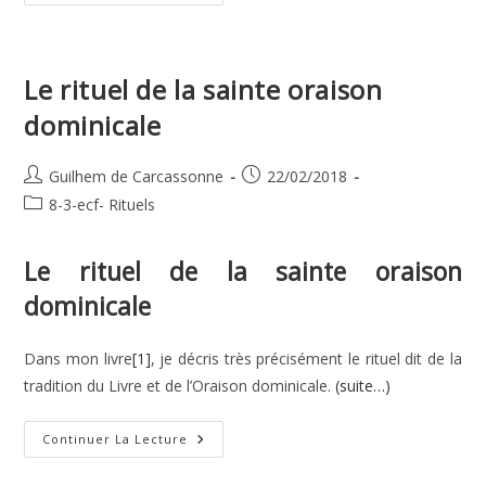
Rituelles
Le rituel de la sainte oraison
dominicale
Auteur/autrice
Publication
Guilhem de Carcassonne
22/02/2018
de
publiée :
Post
8-3-ecf- Rituels
la
category:
publication :
Le rituel de la sainte oraison
dominicale
Dans mon livre
[1]
, je décris très précisément le rituel dit de la
tradition du Livre et de l’Oraison dominicale.
(suite…)
Le
Continuer La Lecture
Rituel
De
La