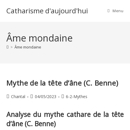
Skip
Catharisme d'aujourd'hui
to
Menu
content
Âme mondaine
>
Âme mondaine
Mythe de la tête d’âne (C. Benne)
Auteur/autrice
Publication
Post
Chantal
04/05/2023
6-2-Mythes
de
publiée :
category:
la
Analyse du mythe cathare de la tête
publication :
d’âne (C. Benne)