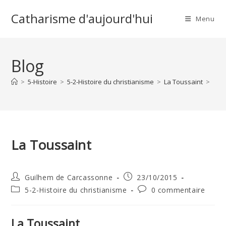
Skip
Catharisme d'aujourd'hui
to
Menu
content
Blog
>
5-Histoire
>
5-2-Histoire du christianisme
>
La Toussaint
>
La Toussaint
Auteur/autrice
Publication
Guilhem de Carcassonne
23/10/2015
de
publiée :
Post
Commentaires
5-2-Histoire du christianisme
0 commentaire
la
category:
de
publication :
la
publication :
La Toussaint