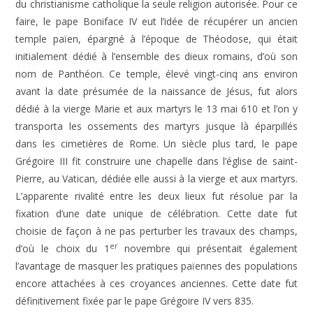
du christianisme catholique la seule religion autorisée. Pour ce
faire, le pape Boniface IV eut l’idée de récupérer un ancien
temple païen, épargné à l’époque de Théodose, qui était
initialement dédié à l’ensemble des dieux romains, d’où son
nom de Panthéon. Ce temple, élevé vingt-cinq ans environ
avant la date présumée de la naissance de Jésus, fut alors
dédié à la vierge Marie et aux martyrs le 13 mai 610 et l’on y
transporta les ossements des martyrs jusque là éparpillés
dans les cimetières de Rome. Un siècle plus tard, le pape
Grégoire III fit construire une chapelle dans l’église de saint-
Pierre, au Vatican, dédiée elle aussi à la vierge et aux martyrs.
L’apparente rivalité entre les deux lieux fut résolue par la
fixation d’une date unique de célébration. Cette date fut
choisie de façon à ne pas perturber les travaux des champs,
er
d’où le choix du 1
novembre qui présentait également
l’avantage de masquer les pratiques païennes des populations
encore attachées à ces croyances anciennes. Cette date fut
définitivement fixée par le pape Grégoire IV vers 835.