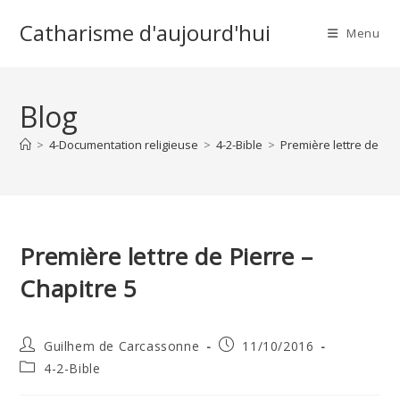
Skip
Catharisme d'aujourd'hui
to
Menu
content
Blog
>
4-Documentation religieuse
>
4-2-Bible
>
Première lettre de Pie
Première lettre de Pierre –
Chapitre 5
Auteur/autrice
Publication
Guilhem de Carcassonne
11/10/2016
de
publiée :
Post
4-2-Bible
la
category:
publication :