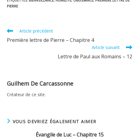
ÉTIQUETTES
:
BIENVEILLANCE
,
HUMILITÉ
,
OBÉISSANCE
,
PREMIÈRE LETTRE DE
PIERRE
Read
Article précédent
more
Première lettre de Pierre – Chapitre 4
articles
Article suivant
Lettre de Paul aux Romains – 12
Guilhem De Carcassonne
Créateur de ce site.
VOUS DEVRIEZ ÉGALEMENT AIMER
Évangile de Luc – Chapitre 15