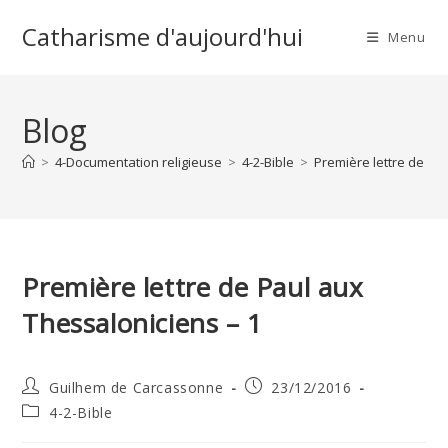
Skip
Catharisme d'aujourd'hui
to
Menu
content
Blog
>
4-Documentation religieuse
>
4-2-Bible
>
Première lettre de Pa
Première lettre de Paul aux
Thessaloniciens – 1
Auteur/autrice
Publication
Guilhem de Carcassonne
23/12/2016
de
publiée :
Post
4-2-Bible
la
category:
publication :