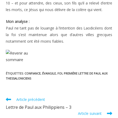
10 – et pour attendre, des cieux, son fils qu’il a relevé d’entre
les morts, ce Jésus qui nous délivre de la colère qui vient.
Mon analyse :
Paul ne tarit pas de louange à l’intention des Laodicéens dont
la foi s’est maintenue alors que d’autres villes grecques
notamment ont été moins fiables.
ÉTIQUETTES
:
CONFIANCE
,
ÉVANGILE
,
FOI
,
PREMIÈRE LETTRE DE PAUL AUX
THESSALONICIENS
Read
Article précédent
more
Lettre de Paul aux Philippiens – 3
articles
Article suivant