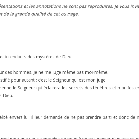
résentations et les annotations ne sont pas reproduites. Je vous invi
t de la grande qualité de cet ouvrage.
et intendants des mystères de Dieu.
n Jour des hommes. Je ne me juge même pas moi-même.
ustifié pour autant ; c’est le Seigneur qui est mon juge.
ienne le Seigneur qui éclairera les secrets des ténèbres et manifeste
e Dieu.
élité envers lui. Il leur demande de ne pas prendre parti et donc de 
 de moi pour que vous appreniez en nous à ne pas penser plus que ce q