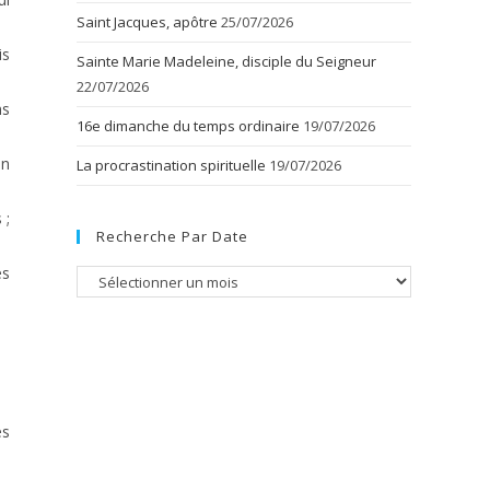
Saint Jacques, apôtre
25/07/2026
is
Sainte Marie Madeleine, disciple du Seigneur
22/07/2026
ns
16e dimanche du temps ordinaire
19/07/2026
en
La procrastination spirituelle
19/07/2026
 ;
Recherche Par Date
es
Recherche
par
date
es