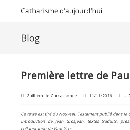
Skip
Catharisme d'aujourd'hui
to
content
Blog
Première lettre de Pau
Auteur/autrice
Publication
Post
Guilhem de Carcassonne
11/11/2016
4-
de
publiée :
categ
la
publication :
Ce texte est tiré du Nouveau Testament publié dans la c
Introduction de Jean Grosjean, textes traduits, pr
collaboration de Paul Gros.