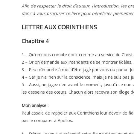
Afin de respecter le droit d’auteur, l’introduction, les p
donc à vous procurer ce livre pour bénéficier pleinemen
LETTRE AUX CORINTHIENS
Chapitre 4
1 – Qu’on nous compte donc comme au service du Christ 
2 – Or on demande aux intendants de se montrer fidèles.
3 – Peu m’importe à moi d’être jugé par vous ou par u
4 – Car je n’ai rien sur la conscience, mais je ne suis pas j
5 – Aussi, ne jugez rien avant le moment, jusqu’à ce que v
les desseins des cœurs. Chacun alors recevra son éloge d
Mon analyse :
Paul essaie de rappeler aux Corinthiens leur devoir de fid
pas le comparer à Apollos.
6 – Frères, je vous ai présenté cette figure d’Apollos et