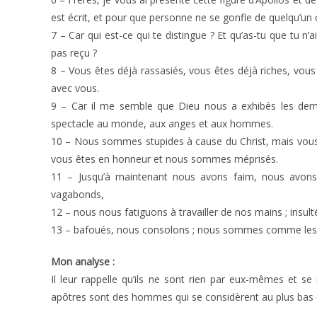
est écrit, et pour que personne ne se gonfle de quelqu’un 
7 – Car qui est-ce qui te distingue ? Et qu’as-tu que tu n’a
pas reçu ?
8 – Vous êtes déjà rassasiés, vous êtes déjà riches, vous
avec vous.
9 – Car il me semble que Dieu nous a exhibés les der
spectacle au monde, aux anges et aux hommes.
10 – Nous sommes stupides à cause du Christ, mais vous 
vous êtes en honneur et nous sommes méprisés.
11 – Jusqu’à maintenant nous avons faim, nous avo
vagabonds,
12 – nous nous fatiguons à travailler de nos mains ; insul
13 – bafoués, nous consolons ; nous sommes comme les o
Mon analyse :
Il leur rappelle qu’ils ne sont rien par eux-mêmes et se 
apôtres sont des hommes qui se considèrent au plus bas de 