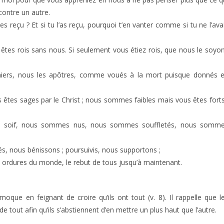
contre un autre.
ies reçu ? Et si tu l’as reçu, pourquoi t’en vanter comme si tu ne l’ava
 êtes rois sans nous. Si seulement vous étiez rois, que nous le soyo
niers, nous les apôtres, comme voués à la mort puisque donnés 
êtes sages par le Christ ; nous sommes faibles mais vous êtes forts
ns soif, nous sommes nus, nous sommes souffletés, nous somm
tés, nous bénissons ; poursuivis, nous supportons ;
rdures du monde, le rebut de tous jusqu’à maintenant.
moque en feignant de croire qu’ils ont tout (v. 8). Il rappelle que l
tout afin qu’ils s’abstiennent d’en mettre un plus haut que l’autre.