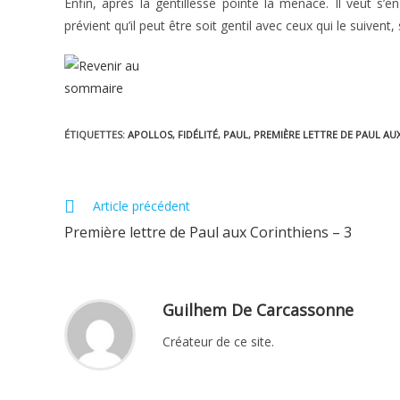
Enfin, après la gentillesse pointe la menace. Il veut s’e
prévient qu’il peut être soit gentil avec ceux qui le suivent, 
ÉTIQUETTES
:
APOLLOS
,
FIDÉLITÉ
,
PAUL
,
PREMIÈRE LETTRE DE PAUL AU
Read
Article précédent
more
Première lettre de Paul aux Corinthiens – 3
articles
Guilhem De Carcassonne
Créateur de ce site.