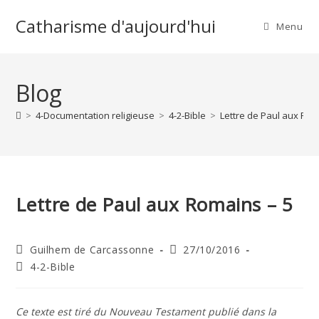
Skip
Catharisme d'aujourd'hui
to
Menu
content
Blog
>
4-Documentation religieuse
>
4-2-Bible
>
Lettre de Paul aux Rom
Lettre de Paul aux Romains – 5
Auteur/autrice
Publication
Guilhem de Carcassonne
27/10/2016
de
publiée :
Post
4-2-Bible
la
category:
publication :
Ce texte est tiré du Nouveau Testament publié dans la