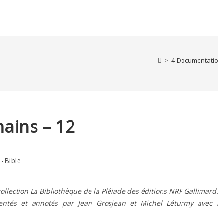
>
4-Documentatio
ains – 12
2-Bible
ory:
ollection La Bibliothèque de la Pléiade des éditions NRF Gallimard.
ésentés et annotés par Jean Grosjean et Michel Léturmy avec 