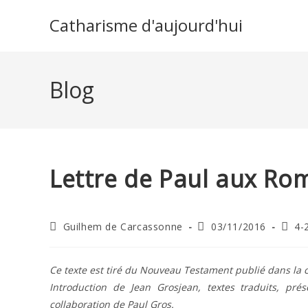
Skip
Catharisme d'aujourd'hui
to
content
Blog
Lettre de Paul aux Rom
Auteur/autrice
Publication
Post
Guilhem de Carcassonne
03/11/2016
4-
de
publiée :
categ
la
publication :
Ce texte est tiré du Nouveau Testament publié dans la c
Introduction de Jean Grosjean, textes traduits, pr
collaboration de Paul Gros.