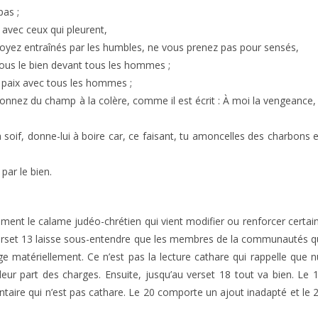
pas ;
 avec ceux qui pleurent,
 soyez entraînés par les humbles, ne vous prenez pas pour sensés,
ous le bien devant tous les hommes ;
 paix avec tous les hommes ;
nez du champ à la colère, comme il est écrit : À moi la vengeance,
a soif, donne-lui à boire car, ce faisant, tu amoncelles des charbons 
par le bien.
ement le calame judéo-chrétien qui vient modifier ou renforcer certai
Le verset 13 laisse sous-entendre que les membres de la communautés q
rge matériellement. Ce n’est pas la lecture cathare qui rappelle que n
eur part des charges. Ensuite, jusqu’au verset 18 tout va bien. Le 
aire qui n’est pas cathare. Le 20 comporte un ajout inadapté et le 