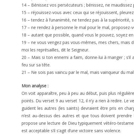
14 – Bénissez vos persécuteurs ; bénissez, ne maudissez 
15 – réjouissez-vous avec ceux qui se réjouissent, pleurez
16 – tendez à l’unanimité, ne tendez pas à la supériorité,
17 – ne rendez à personne le mal pour le mal, proposez-v
18 – autant que possible, quand vous le pouvez, soyez en
19 – ne vous vengez pas vous-mêmes, mes chers, mais don
moi les représailles, dit le Seigneur.
20 – Mais si ton ennemi a faim, donne-lui à manger ; s’il 
feu sur sa tête.
21 – Ne sois pas vaincu par le mal, mais vainqueur du mal 
Mon analyse :
On voit apparaître, peu à peu au début, puis plus régulièr
points. Du verset 9 au verset 12, il n’y a rien à redire. 
guident les autres (les saints) devraient être pris en cha
n’est au-dessus des autres et que tous doivent prendre l
propose une lecture de Dieu typiquement vétéro-testament
est acceptable s’il s’agit d’une victoire sans violence.