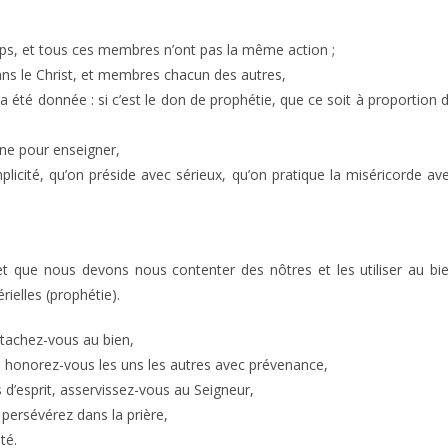
ps, et tous ces membres n’ont pas la même action ;
s le Christ, et membres chacun des autres,
a été donnée : si c’est le don de prophétie, que ce soit à proportion 
igne pour enseigner,
plicité, qu’on préside avec sérieux, qu’on pratique la miséricorde av
et que nous devons nous contenter des nôtres et les utiliser au bi
elles (prophétie).
ttachez-vous au bien,
, honorez-vous les uns les autres avec prévenance,
 d’esprit, asservissez-vous au Seigneur,
, persévérez dans la prière,
té.