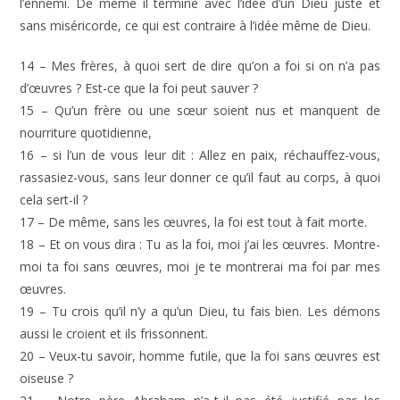
l’ennemi. De même il termine avec l’idée d’un Dieu juste et
sans miséricorde, ce qui est contraire à l’idée même de Dieu.
14 – Mes frères, à quoi sert de dire qu’on a foi si on n’a pas
d’œuvres ? Est-ce que la foi peut sauver ?
15 – Qu’un frère ou une sœur soient nus et manquent de
nourriture quotidienne,
16 – si l’un de vous leur dit : Allez en paix, réchauffez-vous,
rassasiez-vous, sans leur donner ce qu’il faut au corps, à quoi
cela sert-il ?
17 – De même, sans les œuvres, la foi est tout à fait morte.
18 – Et on vous dira : Tu as la foi, moi j’ai les œuvres. Montre-
moi ta foi sans œuvres, moi je te montrerai ma foi par mes
œuvres.
19 – Tu crois qu’il n’y a qu’un Dieu, tu fais bien. Les démons
aussi le croient et ils frissonnent.
20 – Veux-tu savoir, homme futile, que la foi sans œuvres est
oiseuse ?