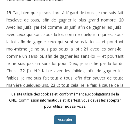
19
Car, bien que je sois libre à l’égard de tous, je me suis fait
l’esclave de tous, afin de gagner le plus grand nombre.
20
Avec les Juifs, j’ai été comme un Juif, afin de gagner les Juifs ;
avec ceux qui sont sous la loi, comme quelqu’un qui est sous
la loi, afin de gagner ceux qui sont sous la loi — et pourtant
moi-même je ne suis pas sous la loi ;
21
avec les sans-loi,
comme un sans-loi, afin de gagner les sans-loi — et pourtant
je ne suis pas un sans-loi pour Dieu, je suis lié par la loi du
Christ.
22
J’ai été faible avec les faibles, afin de gagner les
faibles. Je me suis fait tout à tous, afin d’en sauver de toute
manière quelques-uns.
23
Et tout cela, je le fais à cause de la
bonne nouvelle, afin d’y avoir part.
Ce site utilise des cookies et, conformément aux obligations de la
CNIL (Commission informatique et libertés), vous devez les accepter
La discipline des athlètes
pour utiliser nos services.
24
Ne savez-vous pas que ceux qui courent dans le stade
Accepter
courent tous, mais qu’un seul remporte le prix ? Courez de