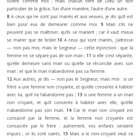
soient comme moi ; mais chacun tient de Dieu un don
particulier de la grâce, l’un d’une manière, l’autre d’une autre.
8
A ceux qui ne sont pas mariés et aux veuves, je dis qu’il est
bien pour eux de demeurer comme moi.
9
Mais s’ils ne
peuvent pas se maîtriser, qu’ils se marient ; car il vaut mieux
se marier que de brûler.
10
A ceux qui sont mariés, j’adresse
— non pas moi, mais le Seigneur — cette injonction : que la
femme ne se sépare pas de son mari ;
11
si elle s’est séparée,
qu’elle demeure sans mari ou qu’elle se réconcilie avec son
mari ; et que le mari n’abandonne pas sa femme.
12
Aux autres, je dis — non pas le Seigneur, mais moi : si un
frère a une femme non croyante, et qu’elle consente à habiter
avec lui, qu’il ne l’abandonne pas ;
13
si une femme a un mari
non croyant, et qu’il consente à habiter avec elle, qu’elle
n’abandonne pas son mari.
14
Car le mari non croyant est
consacré par la femme, et la femme non croyante est
consacrée par le frère ; autrement, vos enfants seraient
impurs ; or ils sont saints.
15
Mais si le non-croyant veut se