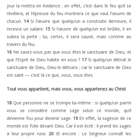
jour la mettra en évidence ; en effet, c’est dans le feu qu’il se
révélera, et l’épreuve du feu montrera ce que vaut l’œuvre de
chacun.
14
Si l’œuvre que quelqu’un a construite demeure, il
recevra un salaire.
15
Si l’œuvre de quelqu’un est brûlée, il en
subira la perte ; lui, certes, il sera sauvé, mais comme au
travers du feu.
16
Ne savez-vous pas que vous êtes le sanctuaire de Dieu, et
que l’Esprit de Dieu habite en vous ?
17
Si quelqu’un détruit le
sanctuaire de Dieu, Dieu le détruira ; car le sanctuaire de Dieu
est saint — c’est là ce que, vous, vous êtes.
Tout vous appartient, mais vous, vous appartenez au Christ
18
Que personne ne se trompe lui-même : si quelqu’un parmi
vous se considère comme sage selon ce monde, qu’il
devienne fou pour devenir sage.
19
En effet, la sagesse de ce
monde est folie devant Dieu. Car il est écrit : Il prend les sages
à leur propre ruse.
20
Et encore : Le Seigneur connaît les