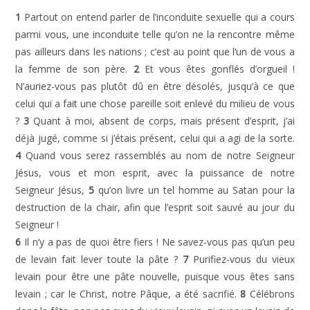
1
Partout on entend parler de l’inconduite sexuelle qui a cours
parmi vous, une inconduite telle qu’on ne la rencontre même
pas ailleurs dans les nations ; c’est au point que l’un de vous a
la femme de son père.
2
Et vous êtes gonflés d’orgueil !
N’auriez-vous pas plutôt dû en être désolés, jusqu’à ce que
celui qui a fait une chose pareille soit enlevé du milieu de vous
?
3
Quant à moi, absent de corps, mais présent d’esprit, j’ai
déjà jugé, comme si j’étais présent, celui qui a agi de la sorte.
4
Quand vous serez rassemblés au nom de notre Seigneur
Jésus, vous et mon esprit, avec la puissance de notre
Seigneur Jésus,
5
qu’on livre un tel homme au Satan pour la
destruction de la chair, afin que l’esprit soit sauvé au jour du
Seigneur !
6
Il n’y a pas de quoi être fiers ! Ne savez-vous pas qu’un peu
de levain fait lever toute la pâte ?
7
Purifiez-vous du vieux
levain pour être une pâte nouvelle, puisque vous êtes sans
levain ; car le Christ, notre Pâque, a été sacrifié.
8
Célébrons