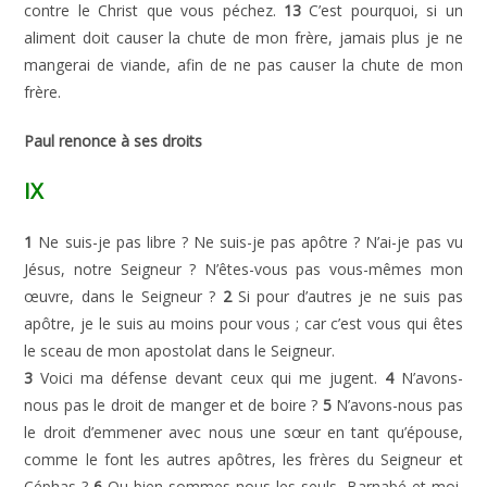
contre le Christ que vous péchez.
13
C’est pourquoi, si un
aliment doit causer la chute de mon frère, jamais plus je ne
mangerai de viande, afin de ne pas causer la chute de mon
frère.
Paul renonce à ses droits
IX
1
Ne suis-je pas libre ? Ne suis-je pas apôtre ? N’ai-je pas vu
Jésus, notre Seigneur ? N’êtes-vous pas vous-mêmes mon
œuvre, dans le Seigneur ?
2
Si pour d’autres je ne suis pas
apôtre, je le suis au moins pour vous ; car c’est vous qui êtes
le sceau de mon apostolat dans le Seigneur.
3
Voici ma défense devant ceux qui me jugent.
4
N’avons-
nous pas le droit de manger et de boire ?
5
N’avons-nous pas
le droit d’emmener avec nous une sœur en tant qu’épouse,
comme le font les autres apôtres, les frères du Seigneur et
Céphas ?
6
Ou bien sommes-nous les seuls, Barnabé et moi,