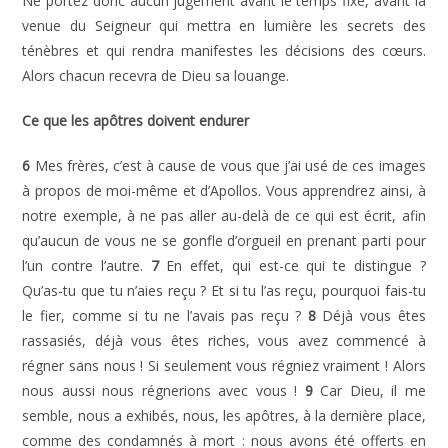
Ne portez donc aucun jugement avant le temps fixé, avant la
venue du Seigneur qui mettra en lumière les secrets des
ténèbres et qui rendra manifestes les décisions des cœurs.
Alors chacun recevra de Dieu sa louange.
Ce que les apôtres doivent endurer
6
Mes frères, c’est à cause de vous que j’ai usé de ces images
à propos de moi-même et d’Apollos. Vous apprendrez ainsi, à
notre exemple, à ne pas aller au-delà de ce qui est écrit, afin
qu’aucun de vous ne se gonfle d’orgueil en prenant parti pour
l’un contre l’autre.
7
En effet, qui est-ce qui te distingue ?
Qu’as-tu que tu n’aies reçu ? Et si tu l’as reçu, pourquoi fais-tu
le fier, comme si tu ne l’avais pas reçu ?
8
Déjà vous êtes
rassasiés, déjà vous êtes riches, vous avez commencé à
régner sans nous ! Si seulement vous régniez vraiment ! Alors
nous aussi nous régnerions avec vous !
9
Car Dieu, il me
semble, nous a exhibés, nous, les apôtres, à la dernière place,
comme des condamnés à mort : nous avons été offerts en