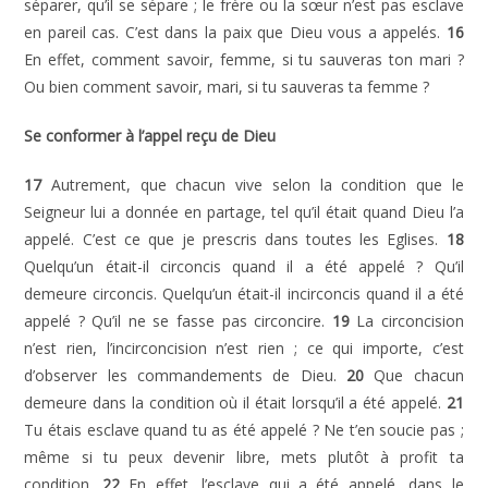
séparer, qu’il se sépare ; le frère ou la sœur n’est pas esclave
en pareil cas. C’est dans la paix que Dieu vous a appelés.
16
En effet, comment savoir, femme, si tu sauveras ton mari ?
Ou bien comment savoir, mari, si tu sauveras ta femme ?
Se conformer à l’appel reçu de Dieu
17
Autrement, que chacun vive selon la condition que le
Seigneur lui a donnée en partage, tel qu’il était quand Dieu l’a
appelé. C’est ce que je prescris dans toutes les Eglises.
18
Quelqu’un était-il circoncis quand il a été appelé ? Qu’il
demeure circoncis. Quelqu’un était-il incirconcis quand il a été
appelé ? Qu’il ne se fasse pas circoncire.
19
La circoncision
n’est rien, l’incirconcision n’est rien ; ce qui importe, c’est
d’observer les commandements de Dieu.
20
Que chacun
demeure dans la condition où il était lorsqu’il a été appelé.
21
Tu étais esclave quand tu as été appelé ? Ne t’en soucie pas ;
même si tu peux devenir libre, mets plutôt à profit ta
condition.
22
En effet, l’esclave qui a été appelé, dans le