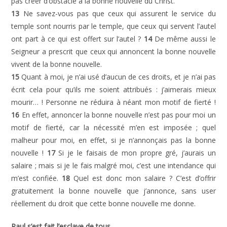
pas créer d’obstacle à la bonne nouvelle du Christ.
13
Ne savez-vous pas que ceux qui assurent le service du
temple sont nourris par le temple, que ceux qui servent l’autel
ont part à ce qui est offert sur l’autel ?
14
De même aussi le
Seigneur a prescrit que ceux qui annoncent la bonne nouvelle
vivent de la bonne nouvelle.
15
Quant à moi, je n’ai usé d’aucun de ces droits, et je n’ai pas
écrit cela pour qu’ils me soient attribués : j’aimerais mieux
mourir… ! Personne ne réduira à néant mon motif de fierté !
16
En effet, annoncer la bonne nouvelle n’est pas pour moi un
motif de fierté, car la nécessité m’en est imposée ; quel
malheur pour moi, en effet, si je n’annonçais pas la bonne
nouvelle !
17
Si je le faisais de mon propre gré, j’aurais un
salaire ; mais si je le fais malgré moi, c’est une intendance qui
m’est confiée.
18
Quel est donc mon salaire ? C’est d’offrir
gratuitement la bonne nouvelle que j’annonce, sans user
réellement du droit que cette bonne nouvelle me donne.
Paul s’est fait l’esclave de tous