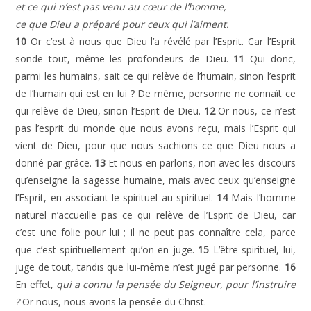
et ce qui n’est pas venu au cœur de l’homme,
ce que Dieu a préparé pour ceux qui l’aiment.
10
Or c’est à nous que Dieu l’a révélé par l’Esprit. Car l’Esprit
sonde tout, même les profondeurs de Dieu.
11
Qui donc,
parmi les humains, sait ce qui relève de l’humain, sinon l’esprit
de l’humain qui est en lui ? De même, personne ne connaît ce
qui relève de Dieu, sinon l’Esprit de Dieu.
12
Or nous, ce n’est
pas l’esprit du monde que nous avons reçu, mais l’Esprit qui
vient de Dieu, pour que nous sachions ce que Dieu nous a
donné par grâce.
13
Et nous en parlons, non avec les discours
qu’enseigne la sagesse humaine, mais avec ceux qu’enseigne
l’Esprit, en associant le spirituel au spirituel.
14
Mais l’homme
naturel n’accueille pas ce qui relève de l’Esprit de Dieu, car
c’est une folie pour lui ; il ne peut pas connaître cela, parce
que c’est spirituellement qu’on en juge.
15
L’être spirituel, lui,
juge de tout, tandis que lui-même n’est jugé par personne.
16
En effet,
qui a connu la pensée du Seigneur, pour l’instruire
?
Or nous, nous avons la pensée du Christ.