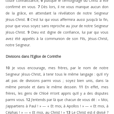
toute connaissance,
6
puisque le témoignage du Christ a été
confirmé en vous.
7
Dès lors, il ne vous manque aucun don
de la grâce, en attendant la révélation de notre Seigneur
Jésus-Christ.
8
C’est lui qui vous affermira aussi jusqu’à la fin,
pour que vous soyez sans reproche au jour de notre Seigneur
Jésus-Christ.
9
Dieu est digne de confiance, lui par qui vous
avez été appelés à la communion de son Fils, Jésus-Christ,
notre Seigneur.
Divisions dans l’Eglise de Corinthe
10
Je vous encourage, mes frères, par le nom de notre
Seigneur Jésus-Christ, à tenir tous le même langage : qu’il n’y
ait pas de divisions parmi vous ; soyez bien unis, dans la
même pensée et dans le même dessein.
11
En effet, mes
frères, les gens de Chloé m’ont appris qu’il y a des disputes
parmi vous.
12
J’entends par là que chacun de vous dit : « Moi,
j’appartiens à Paul ! » — « Et moi, à Apollos ! » — « Et moi, à
Céphas ! » — « Et moi, au Christ ! »
13
Le Christ est-il divisé ?