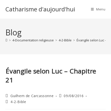
Skip
Catharisme d'aujourd'hui
to
Menu
content
Blog
>
4-Documentation religieuse
>
4-2-Bible
>
Évangile selon Luc – C
Évangile selon Luc – Chapitre
21
Auteur/autrice
Publication
Guilhem de Carcassonne
09/08/2016
de
publiée :
Post
4-2-Bible
la
category:
publication :