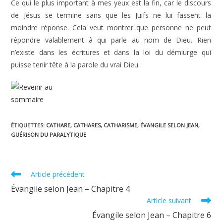
Ce qui le plus important à mes yeux est la fin, car le discours
de Jésus se termine sans que les Juifs ne lui fassent la
moindre réponse. Cela veut montrer que personne ne peut
répondre valablement à qui parle au nom de Dieu. Rien
n’existe dans les écritures et dans la loi du démiurge qui
puisse tenir tête à la parole du vrai Dieu.
ÉTIQUETTES
:
CATHARE
,
CATHARES
,
CATHARISME
,
ÉVANGILE SELON JEAN
,
GUÉRISON DU PARALYTIQUE
Read
Article précédent
more
Évangile selon Jean – Chapitre 4
articles
Article suivant
Évangile selon Jean – Chapitre 6