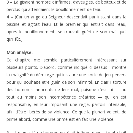
3 – Là gisaient nombre d’infirmes, d’aveugles, de boiteux et de
perclus qui attendaient le bouillonnement de l’eau.
4 – (Car un ange du Seigneur descendait par instant dans la
piscine et agitait l’eau. Et le premier qui entrait dans l’eau,
après le bouillonnement, se trouvait guéri de son mal quel
qu’il fût.)
Mon analyse :
Ce chapitre me semble particulièrement intéressant sur
plusieurs points. D’abord, comme indiqué ci-dessus il montre
la malignité du démiurge qui instaure une sorte de jeu pervers
pour qui souhaite être guéri de son infirmité. En clair il torture
des hommes innocents de leur mal, puisque c’est lui — ou
tout au moins son incompétence créatrice — qui en est
responsable, en leur imposant une règle, parfois intenable,
afin d’être libérés de sa violence. Ce que la plupart voient, de
prime abord, comme une prime est en fait une violence.
5 – Il y avait là un homme qui était infirme depuis trente-huit