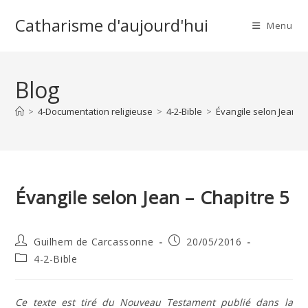
Skip
Catharisme d'aujourd'hui
to
Menu
content
Blog
>
4-Documentation religieuse
>
4-2-Bible
>
Évangile selon Jean – 
Évangile selon Jean – Chapitre 5
Auteur/autrice
Publication
Guilhem de Carcassonne
20/05/2016
de
publiée :
Post
4-2-Bible
la
category:
publication :
Ce texte est tiré du Nouveau Testament publié dans la