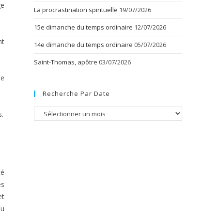
ge
La procrastination spirituelle
19/07/2026
15e dimanche du temps ordinaire
12/07/2026
nt
14e dimanche du temps ordinaire
05/07/2026
Saint-Thomas, apôtre
03/07/2026
le
Recherche Par Date
Recherche
s.
par
date
té
es
et
du