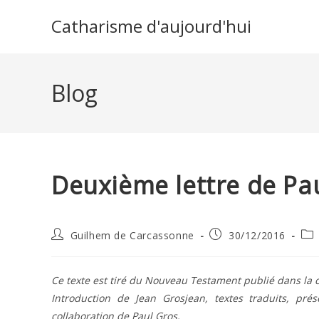
Skip
Catharisme d'aujourd'hui
to
content
Blog
Deuxième lettre de Pau
Auteur/autrice
Publication
Pos
Guilhem de Carcassonne
30/12/2016
de
publiée :
cat
la
publication :
Ce texte est tiré du Nouveau Testament publié dans la c
Introduction de Jean Grosjean, textes traduits, pr
collaboration de Paul Gros.