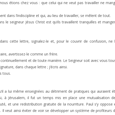
ous étions chez vous : que celui qui ne veut pas travailler ne man
 dans l’indiscipline et qui, au lieu de travailler, se mêlent de tout.
 le seigneur Jésus Christ est qu’ils travaillent tranquilles et mange
ans cette lettre, signalez-le et, pour le couvrir de confusion, ne 
ire, avertissez-le comme un frère.
continuellement et de toute manière. Le Seigneur soit avec vous tou
nature, dans chaque lettre ; j’écris ainsi.
s tous.
qu’il a lui même enseignées au détriment de pratiques qui auraient é
, à Jérusalem, il fut un temps mis en place une mutualisation d
 et une redistribution gratuite de la nourriture. Paul s’y oppose 
 Il veut ainsi éviter de voir se développer un système de profiteurs 