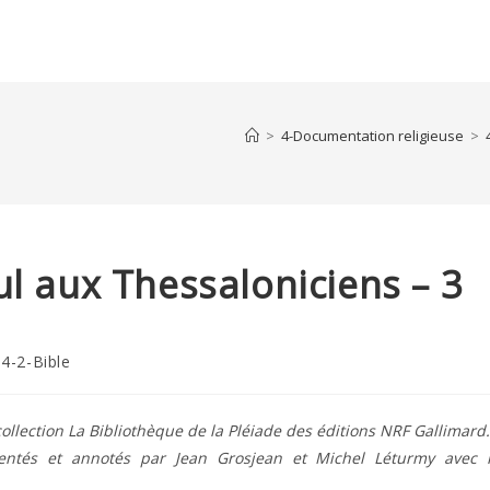
>
4-Documentation religieuse
>
l aux Thessaloniciens – 3
t
4-2-Bible
egory:
ollection La Bibliothèque de la Pléiade des éditions NRF Gallimard.
ésentés et annotés par Jean Grosjean et Michel Léturmy avec 