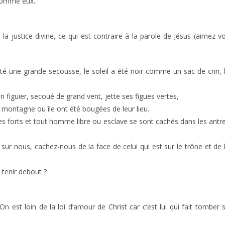
 comme eux.
 justice divine, ce qui est contraire à la parole de Jésus (aimez v
 été une grande secousse, le soleil a été noir comme un sac de crin, 
 figuier, secoué de grand vent, jette ses figues vertes,
te montagne ou île ont été bougées de leur lieu.
, les forts et tout homme libre ou esclave se sont cachés dans les antr
ur nous, cachez-nous de la face de celui qui est sur le trône et de 
t tenir debout ?
On est loin de la loi d’amour de Christ car c’est lui qui fait tomber 