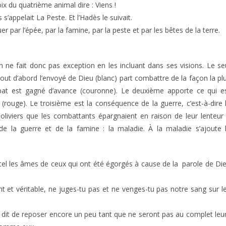
ix du quatrième animal dire : Viens !
s s’appelait La Peste. Et l’Hadès le suivait.
r par l’épée, par la famine, par la peste et par les bêtes de la terre.
n ne fait donc pas exception en les incluant dans ses visions. Le se
Tout d’abord l’envoyé de Dieu (blanc) part combattre de la façon la pl
bat est gagné d’avance (couronne). Le deuxième apporte ce qui e
g (rouge). Le troisième est la conséquence de la guerre, c’est-à-dire 
s oliviers que les combattants épargnaient en raison de leur lenteur
 de la guerre et de la famine : la maladie. À la maladie s’ajoute 
autel les âmes de ceux qui ont été égorgés à cause de la parole de Di
int et véritable, ne juges-tu pas et ne venges-tu pas notre sang sur l
a dit de reposer encore un peu tant que ne seront pas au complet leu