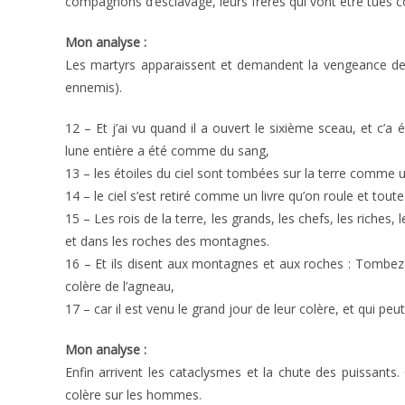
compagnons d’esclavage, leurs frères qui vont être tués
Mon analyse :
Les martyrs apparaissent et demandent la vengeance de la
ennemis).
12 – Et j’ai vu quand il a ouvert le sixième sceau, et c’a
lune entière a été comme du sang,
13 – les étoiles du ciel sont tombées sur la terre comme un
14 – le ciel s’est retiré comme un livre qu’on roule et tou
15 – Les rois de la terre, les grands, les chefs, les riches
et dans les roches des montagnes.
16 – Et ils disent aux montagnes et aux roches : Tombez s
colère de l’agneau,
17 – car il est venu le grand jour de leur colère, et qui peu
Mon analyse :
Enfin arrivent les cataclysmes et la chute des puissants. 
colère sur les hommes.