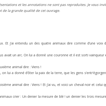
résentations et les annotations ne sont pas reproduites. Je vous invi
t de la grande qualité de cet ouvrage.
aux. Et j’ai entendu un des quatre animaux dire comme d’une voix 
essus avait un arc. On lui a donné une couronne et il est sorti vainqueur 
uxième animal dire : Viens !
, on lui a donné d’ôter la paix de la terre, que les gens s’entr’égorgen
sième animal dire : Viens ! Et j’ai vu, et voici un cheval noir et celui q
nimaux crier : Un denier la mesure de blé ! un denier les trois mesur