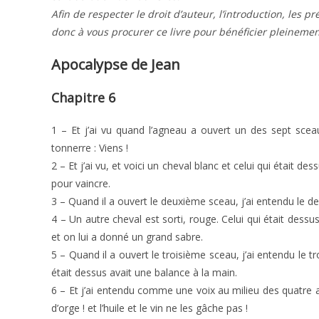
Afin de respecter le droit d’auteur, l’introduction, les p
donc à vous procurer ce livre pour bénéficier pleinemen
Apocalypse de Jean
Chapitre 6
1 – Et j’ai vu quand l’agneau a ouvert un des sept sce
tonnerre : Viens !
2 – Et j’ai vu, et voici un cheval blanc et celui qui était d
pour vaincre.
3 – Quand il a ouvert le deuxième sceau, j’ai entendu le de
4 – Un autre cheval est sorti, rouge. Celui qui était dessus
et on lui a donné un grand sabre.
5 – Quand il a ouvert le troisième sceau, j’ai entendu le troi
était dessus avait une balance à la main.
6 – Et j’ai entendu comme une voix au milieu des quatre a
d’orge ! et l’huile et le vin ne les gâche pas !