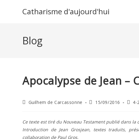
Skip
Catharisme d'aujourd'hui
to
content
Blog
Apocalypse de Jean – C
Auteur/autrice
Publication
Post
Guilhem de Carcassonne
15/09/2016
4-
de
publiée :
categ
la
publication :
Ce texte est tiré du Nouveau Testament publié dans la c
Introduction de Jean Grosjean, textes traduits, pr
collaboration de Paul Gros.