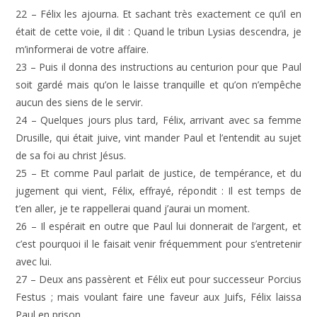
22 – Félix les ajourna. Et sachant très exactement ce qu’il en
était de cette voie, il dit : Quand le tribun Lysias descendra, je
m’informerai de votre affaire.
23 – Puis il donna des instructions au centurion pour que Paul
soit gardé mais qu’on le laisse tranquille et qu’on n’empêche
aucun des siens de le servir.
24 – Quelques jours plus tard, Félix, arrivant avec sa femme
Drusille, qui était juive, vint mander Paul et l’entendit au sujet
de sa foi au christ Jésus.
25 – Et comme Paul parlait de justice, de tempérance, et du
jugement qui vient, Félix, effrayé, répondit : Il est temps de
t’en aller, je te rappellerai quand j’aurai un moment.
26 – Il espérait en outre que Paul lui donnerait de l’argent, et
c’est pourquoi il le faisait venir fréquemment pour s’entretenir
avec lui.
27 – Deux ans passèrent et Félix eut pour successeur Porcius
Festus ; mais voulant faire une faveur aux Juifs, Félix laissa
Paul en prison.