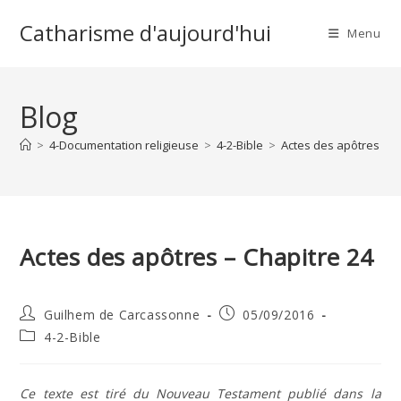
Skip
Catharisme d'aujourd'hui
to
Menu
content
Blog
>
4-Documentation religieuse
>
4-2-Bible
>
Actes des apôtres – C
Actes des apôtres – Chapitre 24
Auteur/autrice
Publication
Guilhem de Carcassonne
05/09/2016
de
publiée :
Post
4-2-Bible
la
category:
publication :
Ce texte est tiré du Nouveau Testament publié dans la