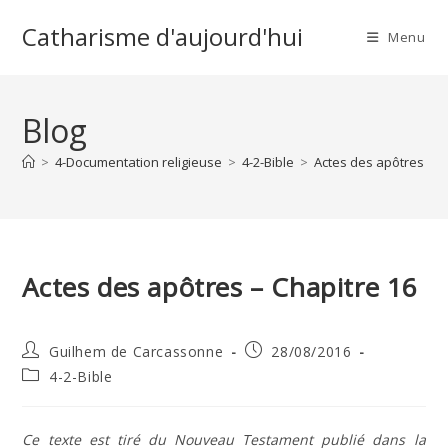
Skip
Catharisme d'aujourd'hui
to
Menu
content
Blog
>
4-Documentation religieuse
>
4-2-Bible
>
Actes des apôtres – C
Actes des apôtres – Chapitre 16
Auteur/autrice
Publication
Guilhem de Carcassonne
28/08/2016
de
publiée :
Post
4-2-Bible
la
category:
publication :
Ce texte est tiré du Nouveau Testament publié dans la