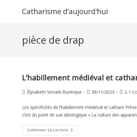
Skip
Catharisme d'aujourd'hui
to
content
pièce de drap
L’habillement médiéval et catha
Auteur/autrice
Publication
Post
Élysabeth Vonarb-Bazerque
08/11/2023
2-1-Co
de
publiée :
category
la
Les spécificités de l’habillement médiéval et cathare Présen
publication :
c’est du point de vue idéologique « La culture des appare
L’habillement
Continuer La Lecture
Médiéval