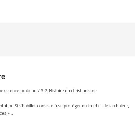
re
existence pratique
/
5-2-Histoire du christianisme
:
tation Si s’habiller consiste à se protéger du froid et de la chaleur,
nces »…