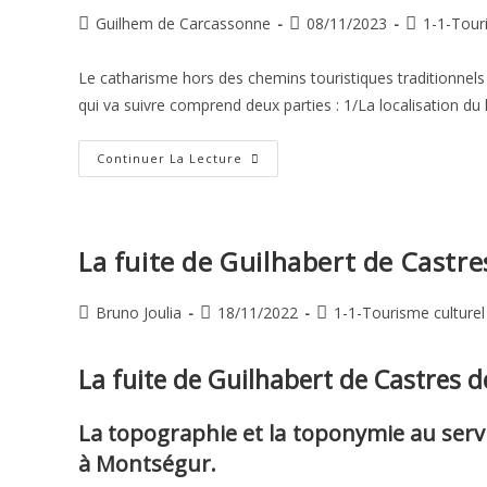
Auteur/autrice
Publication
Post
Guilhem de Carcassonne
08/11/2023
1-1-Tour
de
publiée :
category:
la
Le catharisme hors des chemins touristiques traditionnels
publication :
qui va suivre comprend deux parties : 1/La localisation du l
Le
Continuer La Lecture
Catharisme
Hors
Des
Chemins
Touristiques
Traditionnels
La fuite de Guilhabert de Castr
Auteur/autrice
Publication
Post
Bruno Joulia
18/11/2022
1-1-Tourisme culturel
de
publiée :
category:
la
La fuite de Guilhabert de Castres 
publication :
La topographie et la toponymie au service
à Montségur.