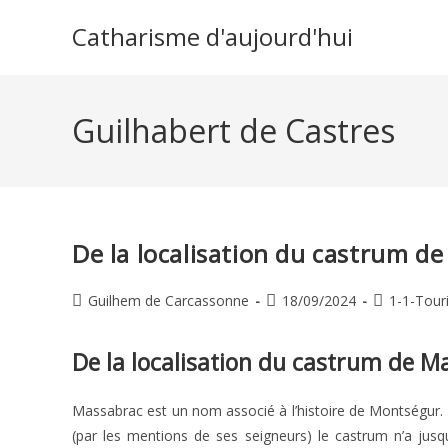
Skip
Catharisme d'aujourd'hui
to
content
Guilhabert de Castres
De la localisation du castrum d
Auteur/autrice
Publication
Post
Guilhem de Carcassonne
18/09/2024
1-1-Tour
de
publiée :
category:
la
De la localisation du castrum de M
publication :
Massabrac est un nom associé à l’histoire de Montségur. 
(par les mentions de ses seigneurs) le castrum n’a jusqu