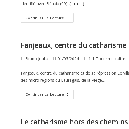
identifié avec Bénaix (09).
(suite…)
De
Continuer La Lecture
La
Localisation
Du
Castrum
De
Massabrac
Fanjeaux, centre du catharisme 
Auteur/autrice
Publication
Post
Bruno Joulia
01/05/2024
1-1-Tourisme culturel
de
publiée :
category:
la
Fanjeaux, centre du catharisme et de sa répression Le vil
publication :
des micro régions du Lauragais, de la Piège…
Fanjeaux,
Continuer La Lecture
Centre
Du
Catharisme
Et
De
Sa
Le catharisme hors des chemins 
Répression