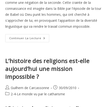
comme une négation de la seconde. Cette crainte de la
connaissance est imagée dans la Bible par l'épisode de la tour
de Babel où Dieu punit les hommes, qui ont cherché à
s'approcher de lui, en provoquant l'apparition de la diversité
linguistique qui va rendre le travail commun impossible.
La
Continuer La Lecture
Connaissance
Et
La
Foi
L’histoire des religions est-elle
aujourd’hui une mission
impossible ?
Auteur/autrice
Publication
Guilhem de Carcassonne
30/09/2010
de
publiée :
Post
2-4-Le monde vu par le catharisme
la
category:
publication :