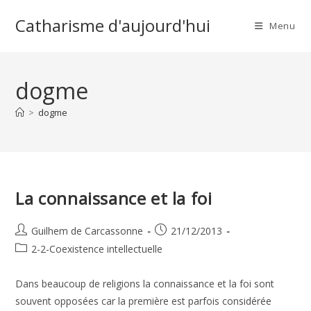
Skip
Catharisme d'aujourd'hui
to
Menu
content
dogme
>
dogme
La connaissance et la foi
Auteur/autrice
Publication
Guilhem de Carcassonne
21/12/2013
de
publiée :
Post
2-2-Coexistence intellectuelle
la
category:
publication :
Dans beaucoup de religions la connaissance et la foi sont
souvent opposées car la première est parfois considérée