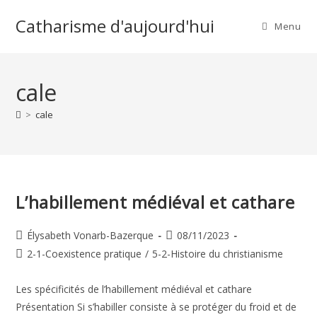
Skip
Catharisme d'aujourd'hui
to
Menu
content
cale
>
cale
L’habillement médiéval et cathare
Auteur/autrice
Publication
Élysabeth Vonarb-Bazerque
08/11/2023
de
publiée :
Post
2-1-Coexistence pratique
/
5-2-Histoire du christianisme
la
category:
publication :
Les spécificités de l’habillement médiéval et cathare
Présentation Si s’habiller consiste à se protéger du froid et de