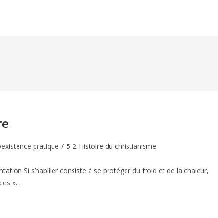
re
existence pratique
/
5-2-Histoire du christianisme
:
tation Si s’habiller consiste à se protéger du froid et de la chaleur,
nces »…