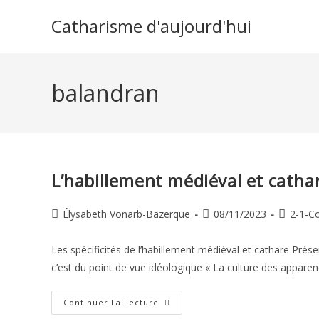
Skip
Catharisme d'aujourd'hui
to
content
balandran
L’habillement médiéval et catha
Auteur/autrice
Publication
Post
Élysabeth Vonarb-Bazerque
08/11/2023
2-1-Co
de
publiée :
category
la
Les spécificités de l’habillement médiéval et cathare Présen
publication :
c’est du point de vue idéologique « La culture des appare
L’habillement
Continuer La Lecture
Médiéval