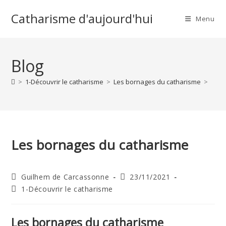
Skip
Catharisme d'aujourd'hui
to
Menu
content
Blog
>
1-Découvrir le catharisme
>
Les bornages du catharisme
>
Les bornages du catharisme
Auteur/autrice
Publication
Guilhem de Carcassonne
23/11/2021
de
publiée :
Post
1-Découvrir le catharisme
la
category:
publication :
Les bornages du catharisme