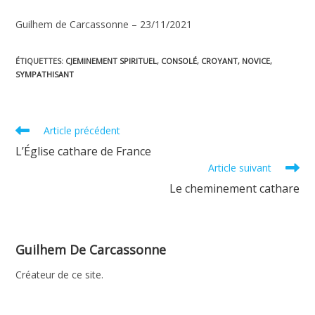
Guilhem de Carcassonne – 23/11/2021
ÉTIQUETTES
:
CJEMINEMENT SPIRITUEL
,
CONSOLÉ
,
CROYANT
,
NOVICE
,
SYMPATHISANT
Read
Article précédent
more
L’Église cathare de France
articles
Article suivant
Le cheminement cathare
Guilhem De Carcassonne
Créateur de ce site.