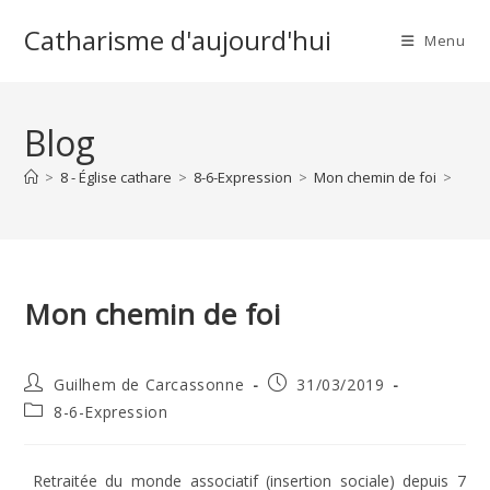
Skip
Catharisme d'aujourd'hui
to
Menu
content
Blog
>
8 - Église cathare
>
8-6-Expression
>
Mon chemin de foi
>
Mon chemin de foi
Auteur/autrice
Publication
Guilhem de Carcassonne
31/03/2019
de
publiée :
Post
8-6-Expression
la
category:
publication :
Retraitée du monde associatif (insertion sociale) depuis 7