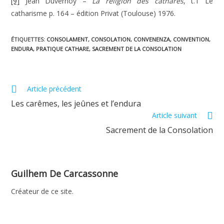
[9]
Jean Duvernoy –
La religion des cathares
, t.1 Le
catharisme p. 164 – édition Privat (Toulouse) 1976.
ÉTIQUETTES
:
CONSOLAMENT
,
CONSOLATION
,
CONVENENZA
,
CONVENTION
,
ENDURA
,
PRATIQUE CATHARE
,
SACREMENT DE LA CONSOLATION
Read
Article précédent
more
Les carêmes, les jeûnes et l’endura
articles
Article suivant
Sacrement de la Consolation
Guilhem De Carcassonne
Créateur de ce site.