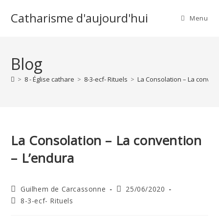
Skip
Catharisme d'aujourd'hui
to
Menu
content
Blog
>
8 - Église cathare
>
8-3-ecf- Rituels
>
La Consolation – La conven
La Consolation – La convention
– L’endura
Auteur/autrice
Publication
Guilhem de Carcassonne
25/06/2020
de
publiée :
Post
8-3-ecf- Rituels
la
category:
publication :