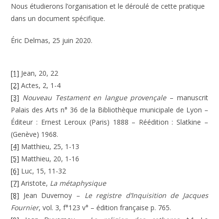
Nous étudierons l’organisation et le déroulé de cette pratique
dans un document spécifique.
Éric Delmas, 25 juin 2020.
[1]
Jean, 20, 22
[2]
Actes, 2, 1-4
[3]
Nouveau Testament en langue provençale
– manuscrit
Palais des Arts n° 36 de la Bibliothèque municipale de Lyon –
Éditeur : Ernest Leroux (Paris) 1888 – Réédition : Slatkine –
(Genève) 1968.
[4]
Matthieu, 25, 1-13
[5]
Matthieu, 20, 1-16
[6]
Luc, 15, 11-32
[7]
Aristote,
La métaphysique
[8]
Jean Duvernoy –
Le registre d’Inquisition de Jacques
Fournier
, vol. 3, f°123 v° – édition française p. 765.