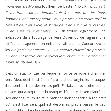
l’Inquisition de Pamiers : «
Je lui demandais si, quand le
monsieur de Morella
[Guilhem Bélibaste, N.D.L.R.]
mourrait,
il voudrait avoir et demanderait à sa mort un des bons
hommes, et il me répondit : Vous pouvez bien croire qu’il le
fera s’il peut en avoir, et s’il ne peut en avoir de terrestres,
il en aura de spirituels.
[8]
». On trouve également une
indication dans l’ouvrage de Jean Duvernoy qui signale une
différence d’appréciation entre les cathares de Concorezzo et
les
albigeois-albanistes
: « …
un contact charnel ne pouvait,
en bonne logique, être d’aucun intérêt dans une cérémonie
toute spirituelle.
[9]
»
C’est un état spirituel par lequel le novice se voue à cheminer
vers Dieu, dont il est éloigné par la chute originelle, et auquel
il ressent qu’il est désormais prêt. En fait, on peut dire que le
novice, qui a acquis par la pratique, l’étude et l’exemplarité de
ses anciens, l’humilité et la patience indispensables à l’objectif
qu’il s’est fixé, sent qu’il est désormais prêt à passer le cap
irréversible qui va le conduire, par une pratique irréprochable,