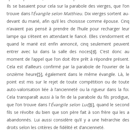
Ils se basaient pour cela sur la parabole des vierges, que l’on
trouve dans l’
Évangile selon Matthieu.
Dix vierges sortent au-
devant du marié, afin qu’il les choisisse comme épouse. Cinq
n’avaient pas pensé à prendre de l’huile pour recharger leur
lampe qui s’éteint en attendant le fiancé. Elles s’endorment et
quand le marié est enfin annoncé, cinq seulement peuvent
entrer avec lui dans la salle des noces
[4]
. C’est donc au
moment de l’appel que l’on doit être prêt à répondre présent.
Cela est d’ailleurs confirmé par la parabole de l’ouvrier de la
onzième heure
[5]
, également dans le même évangile. Là, le
point est mis sur le rejet de toute compétition ou de toute
auto-valorisation liée à l’ancienneté ou la rigueur dans la foi.
Cela transparaît aussi à la fin de la parabole du fils prodigue,
que l’on trouve dans l’
Évangile selon Luc
[6]
, quand le second
fils se révolte du bien que son père fait à son frère qui les a
abandonnés. Lui aussi considère qu’il y a une hiérarchie des
droits selon les critères de fidélité et d’ancienneté.