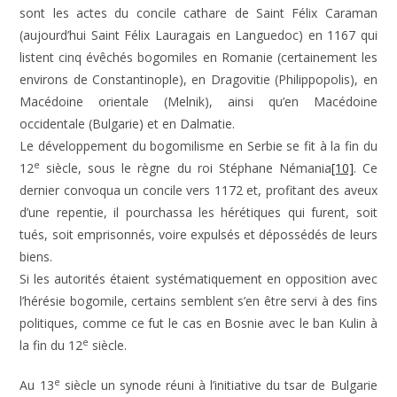
sont les actes du concile cathare de Saint Félix Caraman
(aujourd’hui Saint Félix Lauragais en Languedoc) en 1167 qui
listent cinq évêchés bogomiles en Romanie (certainement les
environs de Constantinople), en Dragovitie (Philippopolis), en
Macédoine orientale (Melnik), ainsi qu’en Macédoine
occidentale (Bulgarie) et en Dalmatie.
Le développement du bogomilisme en Serbie se fit à la fin du
e
12
siècle, sous le règne du roi Stéphane Némania
[10]
. Ce
dernier convoqua un concile vers 1172 et, profitant des aveux
d’une repentie, il pourchassa les hérétiques qui furent, soit
tués, soit emprisonnés, voire expulsés et dépossédés de leurs
biens.
Si les autorités étaient systématiquement en opposition avec
l’hérésie bogomile, certains semblent s’en être servi à des fins
politiques, comme ce fut le cas en Bosnie avec le ban Kulin à
e
la fin du 12
siècle.
e
Au 13
siècle un synode réuni à l’initiative du tsar de Bulgarie