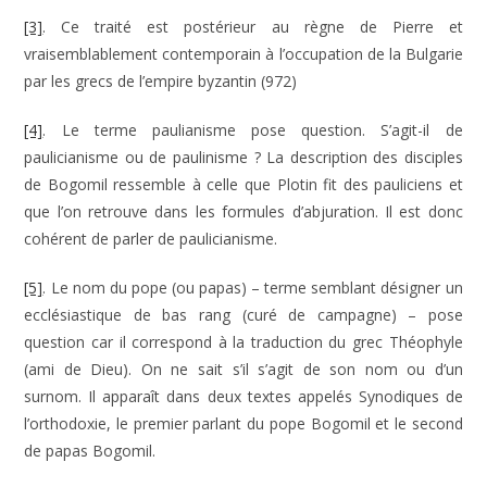
[3]
. Ce traité est postérieur au règne de Pierre et
vraisemblablement contemporain à l’occupation de la Bulgarie
par les grecs de l’empire byzantin (972)
[4]
. Le terme paulianisme pose question. S’agit-il de
paulicianisme ou de paulinisme ? La description des disciples
de Bogomil ressemble à celle que Plotin fit des pauliciens et
que l’on retrouve dans les formules d’abjuration. Il est donc
cohérent de parler de paulicianisme.
[5]
. Le nom du pope (ou papas) – terme semblant désigner un
ecclésiastique de bas rang (curé de campagne) – pose
question car il correspond à la traduction du grec Théophyle
(ami de Dieu). On ne sait s’il s’agit de son nom ou d’un
surnom. Il apparaît dans deux textes appelés Synodiques de
l’orthodoxie, le premier parlant du pope Bogomil et le second
de papas Bogomil.