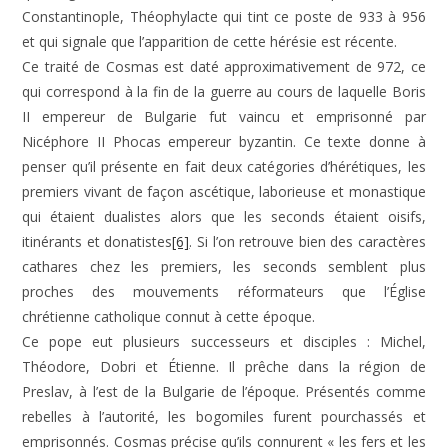
Constantinople, Théophylacte qui tint ce poste de 933 à 956
et qui signale que l’apparition de cette hérésie est récente.
Ce traité de Cosmas est daté approximativement de 972, ce
qui correspond à la fin de la guerre au cours de laquelle Boris
II empereur de Bulgarie fut vaincu et emprisonné par
Nicéphore II Phocas empereur byzantin. Ce texte donne à
penser qu’il présente en fait deux catégories d’hérétiques, les
premiers vivant de façon ascétique, laborieuse et monastique
qui étaient dualistes alors que les seconds étaient oisifs,
itinérants et donatistes
[6]
. Si l’on retrouve bien des caractères
cathares chez les premiers, les seconds semblent plus
proches des mouvements réformateurs que l’Église
chrétienne catholique connut à cette époque.
Ce pope eut plusieurs successeurs et disciples : Michel,
Théodore, Dobri et Étienne. Il prêche dans la région de
Preslav, à l’est de la Bulgarie de l’époque. Présentés comme
rebelles à l’autorité, les bogomiles furent pourchassés et
emprisonnés. Cosmas précise qu’ils connurent « les fers et les