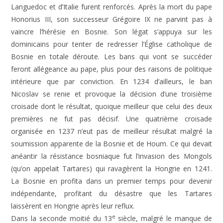
Languedoc et d’Italie furent renforcés. Après la mort du pape
Honorius III, son successeur Grégoire IX ne parvint pas à
vaincre l’hérésie en Bosnie. Son légat s’appuya sur les
dominicains pour tenter de redresser l’Église catholique de
Bosnie en totale déroute. Les bans qui vont se succéder
feront allégeance au pape, plus pour des raisons de politique
intérieure que par conviction. En 1234 d’ailleurs, le ban
Nicoslav se renie et provoque la décision d’une troisième
croisade dont le résultat, quoique meilleur que celui des deux
premières ne fut pas décisif. Une quatrième croisade
organisée en 1237 n’eut pas de meilleur résultat malgré la
soumission apparente de la Bosnie et de Houm. Ce qui devait
anéantir la résistance bosniaque fut l’invasion des Mongols
(qu’on appelait Tartares) qui ravagèrent la Hongrie en 1241.
La Bosnie en profita dans un premier temps pour devenir
indépendante, profitant du désastre que les Tartares
laissèrent en Hongrie après leur reflux.
e
Dans la seconde moitié du 13
siècle, malgré le manque de