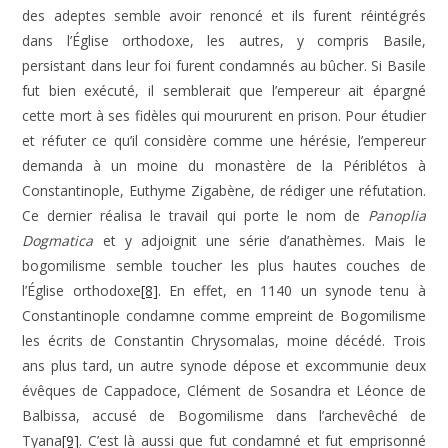
des adeptes semble avoir renoncé et ils furent réintégrés
dans l’Église orthodoxe, les autres, y compris Basile,
persistant dans leur foi furent condamnés au bûcher. Si Basile
fut bien exécuté, il semblerait que l’empereur ait épargné
cette mort à ses fidèles qui moururent en prison. Pour étudier
et réfuter ce qu’il considère comme une hérésie, l’empereur
demanda à un moine du monastère de la Périblétos à
Constantinople, Euthyme Zigabène, de rédiger une réfutation.
Ce dernier réalisa le travail qui porte le nom de
Panoplia
Dogmatica
et y adjoignit une série d’anathèmes. Mais le
bogomilisme semble toucher les plus hautes couches de
l’Église orthodoxe
[8]
. En effet, en 1140 un synode tenu à
Constantinople condamne comme empreint de Bogomilisme
les écrits de Constantin Chrysomalas, moine décédé. Trois
ans plus tard, un autre synode dépose et excommunie deux
évêques de Cappadoce, Clément de Sosandra et Léonce de
Balbissa, accusé de Bogomilisme dans l’archevêché de
Tyana
[9]
. C’est là aussi que fut condamné et fut emprisonné