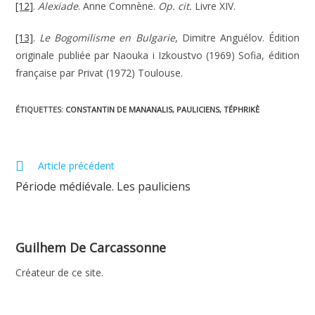
[12]
.
Alexiade
. Anne Comnène.
Op. cit.
Livre XIV.
[13]
.
Le Bogomilisme en Bulgarie
, Dimitre Anguélov. Édition
originale publiée par Naouka i Izkoustvo (1969) Sofia, édition
française par Privat (1972) Toulouse.
ÉTIQUETTES
:
CONSTANTIN DE MANANALIS
,
PAULICIENS
,
TÉPHRIKÈ
Read
Article précédent
more
Période médiévale. Les pauliciens
articles
Guilhem De Carcassonne
Créateur de ce site.