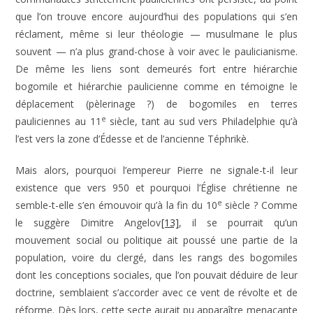
que l’on trouve encore aujourd’hui des populations qui s’en
réclament, même si leur théologie — musulmane le plus
souvent — n’a plus grand-chose à voir avec le paulicianisme.
De même les liens sont demeurés fort entre hiérarchie
bogomile et hiérarchie paulicienne comme en témoigne le
déplacement (pèlerinage ?) de bogomiles en terres
e
pauliciennes au 11
siècle, tant au sud vers Philadelphie qu’à
l’est vers la zone d’Édesse et de l’ancienne Téphrikè.
Mais alors, pourquoi l’empereur Pierre ne signale-t-il leur
existence que vers 950 et pourquoi l’Église chrétienne ne
e
semble-t-elle s’en émouvoir qu’à la fin du 10
siècle ? Comme
le suggère Dimitre Angelov
[13]
, il se pourrait qu’un
mouvement social ou politique ait poussé une partie de la
population, voire du clergé, dans les rangs des bogomiles
dont les conceptions sociales, que l’on pouvait déduire de leur
doctrine, semblaient s’accorder avec ce vent de révolte et de
réforme. Dès lors, cette secte aurait pu apparaître menaçante