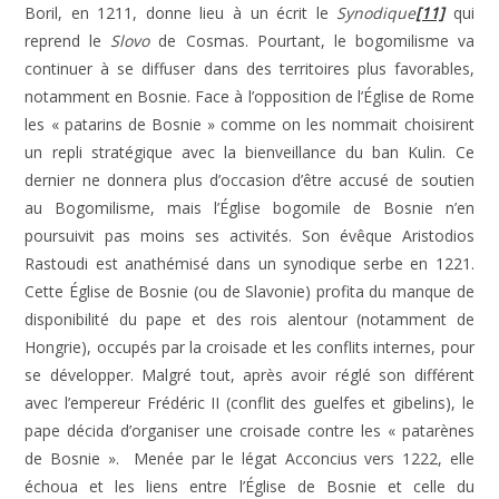
Boril, en 1211, donne lieu à un écrit le
Synodique
[11]
qui
reprend le
Slovo
de Cosmas. Pourtant, le bogomilisme va
continuer à se diffuser dans des territoires plus favorables,
notamment en Bosnie. Face à l’opposition de l’Église de Rome
les « patarins de Bosnie » comme on les nommait choisirent
un repli stratégique avec la bienveillance du ban Kulin. Ce
dernier ne donnera plus d’occasion d’être accusé de soutien
au Bogomilisme, mais l’Église bogomile de Bosnie n’en
poursuivit pas moins ses activités. Son évêque Aristodios
Rastoudi est anathémisé dans un synodique serbe en 1221.
Cette Église de Bosnie (ou de Slavonie) profita du manque de
disponibilité du pape et des rois alentour (notamment de
Hongrie), occupés par la croisade et les conflits internes, pour
se développer. Malgré tout, après avoir réglé son différent
avec l’empereur Frédéric II (conflit des guelfes et gibelins), le
pape décida d’organiser une croisade contre les « patarènes
de Bosnie ». Menée par le légat Acconcius vers 1222, elle
échoua et les liens entre l’Église de Bosnie et celle du