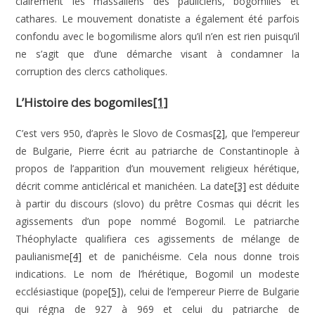
clairement les massaliens des pauliciens, bogomiles et
cathares. Le mouvement donatiste a également été parfois
confondu avec le bogomilisme alors qu’il n’en est rien puisqu’il
ne s’agit que d’une démarche visant à condamner la
corruption des clercs catholiques.
L’Histoire des bogomiles
[1]
C’est vers 950, d’après le Slovo de Cosmas
[2]
, que l’empereur
de Bulgarie, Pierre écrit au patriarche de Constantinople à
propos de l’apparition d’un mouvement religieux hérétique,
décrit comme anticlérical et manichéen. La date
[3]
est déduite
à partir du discours (slovo) du prêtre Cosmas qui décrit les
agissements d’un pope nommé Bogomil. Le patriarche
Théophylacte qualifiera ces agissements de mélange de
paulianisme
[4]
et de panichéisme. Cela nous donne trois
indications. Le nom de l’hérétique, Bogomil un modeste
ecclésiastique (pope
[5]
), celui de l’empereur Pierre de Bulgarie
qui régna de 927 à 969 et celui du patriarche de