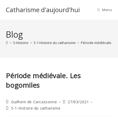
Skip
Catharisme d'aujourd'hui
to
Menu
content
Blog
>
5-Histoire
>
5-1-Histoire du catharisme
>
Période médiévale. Le
Période médiévale. Les
bogomiles
Auteur/autrice
Publication
Guilhem de Carcassonne
27/03/2021
de
publiée :
Post
5-1-Histoire du catharisme
la
category:
publication :