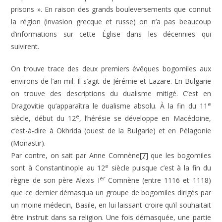
prisons ». En raison des grands bouleversements que connut
la région (invasion grecque et russe) on n’a pas beaucoup
d’informations sur cette Église dans les décennies qui
suivirent.
On trouve trace des deux premiers évêques bogomiles aux
environs de l’an mil. Il s’agit de Jérémie et Lazare. En Bulgarie
on trouve des descriptions du dualisme mitigé. C’est en
e
Dragovitie qu’apparaîtra le dualisme absolu. À la fin du 11
e
siècle, début du 12
, l’hérésie se développe en Macédoine,
c’est-à-dire à Okhrida (ouest de la Bulgarie) et en Pélagonie
(Monastir).
Par contre, on sait par Anne Comnène
[7]
que les bogomiles
e
sont à Constantinople au 12
siècle puisque c’est à la fin du
er
règne de son père Alexis I
Comnène (entre 1116 et 1118)
que ce dernier démasqua un groupe de bogomiles dirigés par
un moine médecin, Basile, en lui laissant croire qu’il souhaitait
être instruit dans sa religion. Une fois démasquée, une partie