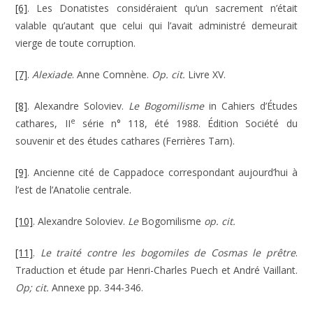
[6]
. Les Donatistes considéraient qu’un sacrement n’était
valable qu’autant que celui qui l’avait administré demeurait
vierge de toute corruption.
[7]
.
Alexiade
. Anne Comnène.
Op. cit.
Livre XV.
[8]
. Alexandre Soloviev.
Le
Bogomilisme
in Cahiers d’Études
e
cathares, II
série n° 118, été 1988. Édition Société du
souvenir et des études cathares (Ferrières Tarn).
[9]
. Ancienne cité de Cappadoce correspondant aujourd’hui à
l’est de l’Anatolie centrale.
[10]
. Alexandre Soloviev.
Le
Bogomilisme
op. cit.
[11]
.
Le traité contre les bogomiles de Cosmas le prêtre
.
Traduction et étude par Henri-Charles Puech et André Vaillant.
Op; cit.
Annexe pp. 344-346.