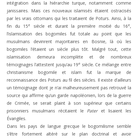
intégration dans la hiérarchie turque, notamment comme
janissaires. Mais ces nouveaux islamisés étaient ostracisés
par les vrais ottomans qui les traitaient de Poturs. Ainsi, à la
e
e
fin du 15
siècle et durant la première moitié du 16
,
l’islamisation des bogomiles fut totale au point que les
musulmans devinrent majoritaires en Bosnie, là où les
bogomiles l’étaient un siècle plus tôt. Malgré tout, cette
islamisation demeura incomplète et de nombreux
e
témoignages l’attestent jusqu’au 19
siècle. Ce mélange entre
christianisme bogomile et islam fut la marque de
reconnaissance des Poturs au fil des siècles. Il existe d’ailleurs
un témoignage dont je n’ai malheureusement pas retrouvé la
source qui affirme qu’un garde napoléonien, lors de la guerre
de Crimée, se serait plaint à son supérieur que certains
prisonniers musulmans récitaient le
Pater
et lisaient les
Évangiles.
Dans les pays de langue grecque le bogomilisme semble
s’être fortement altéré sur le plan doctrinal et avoir