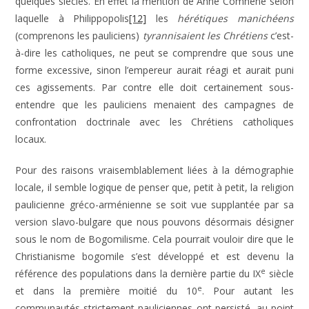
quelques siècles. En effet la mention de Anne Comnène selon
laquelle à Philippopolis
[12]
les
hérétiques manichéens
(comprenons les pauliciens)
tyrannisaient les Chrétiens
c’est-
à-dire les catholiques, ne peut se comprendre que sous une
forme excessive, sinon l’empereur aurait réagi et aurait puni
ces agissements. Par contre elle doit certainement sous-
entendre que les pauliciens menaient des campagnes de
confrontation doctrinale avec les Chrétiens catholiques
locaux.
Pour des raisons vraisemblablement liées à la démographie
locale, il semble logique de penser que, petit à petit, la religion
paulicienne gréco-arménienne se soit vue supplantée par sa
version slavo-bulgare que nous pouvons désormais désigner
sous le nom de Bogomilisme. Cela pourrait vouloir dire que le
Christianisme bogomile s’est développé et est devenu la
e
référence des populations dans la dernière partie du IX
siècle
e
et dans la première moitié du 10
. Pour autant les
communautés strictement pauliciennes ont persisté, au point