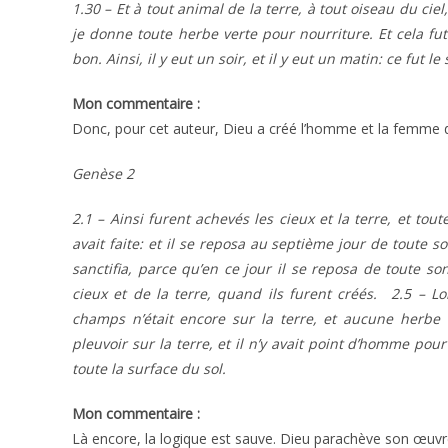
1.30 – Et à tout animal de la terre, à tout oiseau du ciel
je donne toute herbe verte pour nourriture. Et cela fut ai
bon. Ainsi, il y eut un soir, et il y eut un matin: ce fut l
Mon commentaire :
Donc, pour cet auteur, Dieu a créé l’homme et la femme de
Genèse 2
2.1 – Ainsi furent achevés les cieux et la terre, et to
avait faite: et il se reposa au sep­tième jour de toute so
sanctifia, parce qu’en ce jour il se reposa de toute so
cieux et de la terre, quand ils furent créés. 2.5 – Lo
champs n’était encore sur la terre, et aucune herbe 
pleuvoir sur la terre, et il n’y avait point d’homme pour
toute la surface du sol.
Mon commentaire :
Là encore, la logique est sauve. Dieu parachève son œuvre