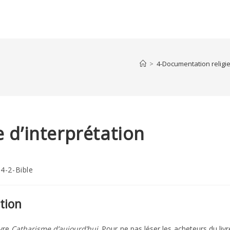
>
4-Documentation religi
e d’interprétation
t
4-2-Bible
egory:
ation
ivre
Catharisme d’aujourd’hui
. Pour ne pas léser les acheteurs du livr