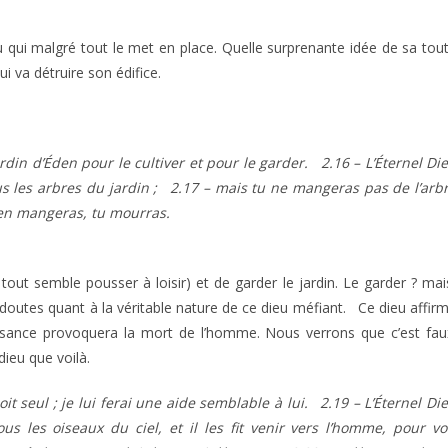
u qui malgré tout le met en place. Quelle surprenante idée de sa tou
i va détruire son édifice.
ardin d’Éden pour le cultiver et pour le garder. 2.16 – L’Éternel Di
 les arbres du jardin ; 2.17 – mais tu ne mangeras pas de l’arb
 en mangeras, tu mourras.
out semble pousser à loisir) et de garder le jardin. Le garder ? mai
doutes quant à la véritable nature de ce dieu méfiant. Ce dieu affir
ssance provoquera la mort de l’homme. Nous verrons que c’est fau
ieu que voilà.
oit seul ; je lui ferai une aide semblable à lui. 2.19 – L’Éternel Di
 les oiseaux du ciel, et il les fit venir vers l’homme, pour vo