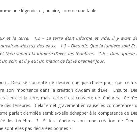
 comme une légende, et, au pire, comme une fable.
et la terre. 1.2 – La terre était informe et vide: il y avait d
mouvait au-dessus des eaux. 1.3 – Dieu dit: Que la lumière soit! Et 
 et Dieu sépara la lumière d’avec les ténèbres. 1.5 – Dieu appela 
ut un soir, et il y eut un matin: ce fut le premier jour.
abord, Dieu se contente de désirer quelque chose pour que cela 
aura son importance dans la création d’Adam et d’Ève. Ensuite, Di
es cieux et la terre, mais, celle-ci est couverte de ténèbres. Ce n’e
pare des ténèbres. Cela remet gravement en cause les compétences 
tème parfait d’emblée semble-t-elle échapper à la compétence de Di
réé les ténèbres ? Si les ténèbres sont une création de Dieu
e sont-elles pas déclarées bonnes ?