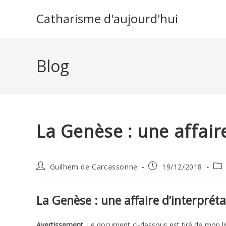
Skip
Catharisme d'aujourd'hui
to
content
Blog
La Genèse : une affair
Auteur/autrice
Publication
Pos
Guilhem de Carcassonne
19/12/2018
de
publiée :
cat
la
publication :
La Genèse : une affaire d’interprét
Avertissement.
Le document ci-dessous est tiré de mon l