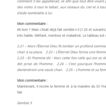
comment il les appellerait, et afin que tout être viva
des noms à tout le bétail, aux oiseaux du ciel et à to
d’aide semblable à lui.
Mon commentaire :
Ah bon ? Mais c’était déjà fait semble-t-il (1.20 et suivant
très habile. Méfiant, menteur et maladroit. Le tableau est
2.21 – Alors l’Éternel Dieu fit tomber un profond sommeil
chair à sa place. 2.22 – L’Éternel Dieu forma une femme
2.23 – Et l’homme dit : Voici cette fois celle qui est os
été prise de l’homme. 2.24 – C’est pourquoi l’homme
deviendront une seule chair. 2.25 – L’homme et sa femme
Mon commentaire :
Maintenant, il recrée la femme et à la manière du Dr Fran
fait.
Genèse 3