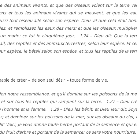
 des animaux vivants, et que des oiseaux volent sur la terre ve
sons et tous les animaux vivants qui se meuvent, et que les ea
ssi tout oiseau ailé selon son espèce. Dieu vit que cela était bo
liez, et remplissez les eaux des mers; et que les oiseaux multiplie
ut un matin: ce fut le cinquième jour. 1.24 – Dieu dit: Que la ter
l, des reptiles et des animaux terrestres, selon leur espèce. Et ce
eur espèce, le bétail selon son espèce, et tous les reptiles de la ter
ble de créer – de son seul désir – toute forme de vie.
lon notre ressem­blance, et qu’il domine sur les poissons de la me
e, et sur tous les reptiles qui rampent sur la terre. 1.27 – Dieu cr
éa l’homme et la femme. 1.28 – Dieu les bénit, et Dieu leur dit: Soy
sez; et dominez sur les poissons de la mer, sur les oiseaux du ciel, 
dit: Voici, je vous donne toute herbe portant de la semence et qui e
i du fruit d’arbre et portant de la semence: ce sera votre nourritur