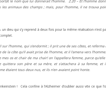
nt portât le nom que lui donnerait l’homme. 2.20 – Et l’homme don
us les animaux des champs ; mais, pour l’homme, il ne trouva poi
s). un dieu qui s’y reprend à deux fois pour la même réalisation n’est p
 complet.
 sur l’homme, qui s’endormit ; il prit une de ses côtes, et referma 
 de la côte qu’il avait prise de l’homme, et il l’amena vers l’homm
 de mes os et chair de ma chair! on l’appellera femme, parce qu’elle
 quittera son père et sa mère, et s’attachera à sa femme, et i
 étaient tous deux nus, et ils n’en avaient point honte.
keinstein ! Cela confine à l’Alzheimer d’oublier aussi vite ce que l’