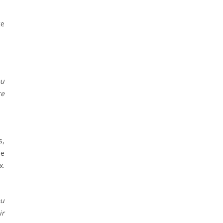
te
eu
re
s,
me
x.
eu
ir