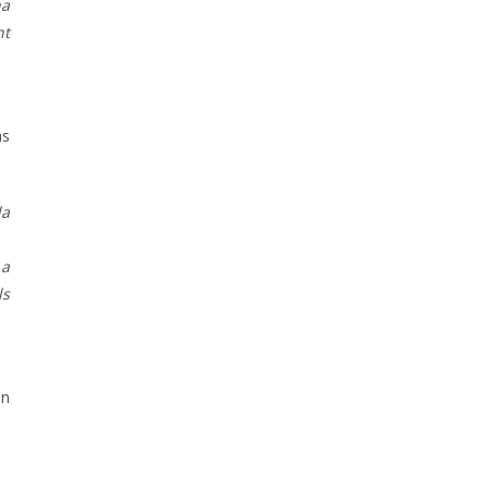
na
nt
as
la
e.
 a
ls
on