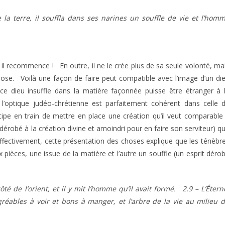
la terre, il souffla dans ses narines un souffle de vie et l’hom
il recommence ! En outre, il ne le crée plus de sa seule volonté, ma
 chose. Voilà une façon de faire peut compatible avec l’image d’un di
 dieu insuffle dans la matière façonnée puisse être étranger à 
’optique judéo-chrétienne est parfaitement cohérent dans celle 
cipe en train de mettre en place une création qu’il veut comparable
 dérobé à la création divine et amoindri pour en faire son serviteur) q
Effectivement, cette présentation des choses explique que les ténèbr
 pièces, une issue de la matière et l’autre un souffle (un esprit déro
té de l’orient, et il y mit l’homme qu’il avait formé. 2.9 – L’Étern
réables à voir et bons à manger, et l’arbre de la vie au milieu 