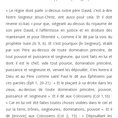
« Le règne dont parle ci-dessus notre père David, c’est-à-dire
Notre Seigneur Jésus-Christ, vint aussi pour cela. Et il doit
revenir ici-bas « pour que, siégeant au-dessus du royaume de
son père David, il l’affermisse en justice et en droiture dès
maintenant et pour l’éternité », comme il le dit par la voix du
prophète Isaïe (Is 9, 6). Et c’est pourquoi [le Seigneur], établi
par son Père au-dessus de toute domination princière, de
tout pouvoir et puissance et seigneurie, qui sont faits en lui et
dont il est le chef, vide tout pouvoir, domination princière,
puissance et seigneurie et, venant les dépouiller, il les livrera à
Dieu et au Père comme saint Paul le dit aux Éphésiens par
ces paroles (Éph 1, 20-21) : « Et le plaçant à sa droite dans les
cieux, au-dessus de toute domination princière, pouvoir,
puissance et seigneurie ». Et il dit aux Colossiens (Col 1,16) :
« Car en lui ont été faites toutes choses visibles dans le ciel et
sur la terre, trônes, seigneuries, dominations, pouvoir ». Et il
dit [encore] aux Colossiens (Col 2, 15) : « Dépouillant les