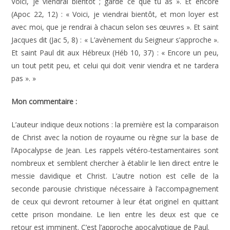
Voici, je viendrai bientôt ; garde ce que tu as ». Et encore
(Apoc 22, 12) : « Voici, je viendrai bientôt, et mon loyer est
avec moi, que je rendrai à chacun selon ses œuvres ». Et saint
Jacques dit (Jac 5, 8) : « L’avènement du Seigneur s’approche ».
Et saint Paul dit aux Hébreux (Héb 10, 37) : « Encore un peu,
un tout petit peu, et celui qui doit venir viendra et ne tardera
pas ». »
Mon commentaire :
L’auteur indique deux notions : la première est la comparaison
de Christ avec la notion de royaume ou règne sur la base de
l’Apocalypse de Jean. Les rappels vétéro-testamentaires sont
nombreux et semblent chercher à établir le lien direct entre le
messie davidique et Christ. L’autre notion est celle de la
seconde parousie christique nécessaire à l’accompagnement
de ceux qui devront retourner à leur état originel en quittant
cette prison mondaine. Le lien entre les deux est que ce
retour est imminent. C’est l’approche apocalyptique de Paul.