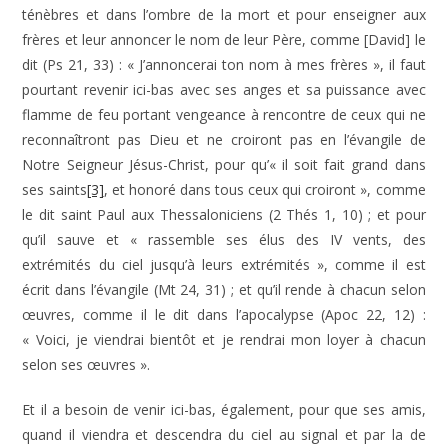
ténèbres et dans l’ombre de la mort et pour enseigner aux
frères et leur annoncer le nom de leur Père, comme [David] le
dit (Ps 21, 33) : « J’annoncerai ton nom à mes frères », il faut
pourtant revenir ici-bas avec ses anges et sa puissance avec
flamme de feu portant vengeance à rencontre de ceux qui ne
reconnaîtront pas Dieu et ne croiront pas en l’évangile de
Notre Seigneur Jésus-Christ, pour qu’« il soit fait grand dans
ses saints
[3]
, et honoré dans tous ceux qui croiront », comme
le dit saint Paul aux Thessaloniciens (2 Thés 1, 10) ; et pour
qu’il sauve et « rassemble ses élus des IV vents, des
extrémités du ciel jusqu’à leurs extrémités », comme il est
écrit dans l’évangile (Mt 24, 31) ; et qu’il rende à chacun selon
œuvres, comme il le dit dans l’apocalypse (Apoc 22, 12) :
« Voici, je viendrai bientôt et je rendrai mon loyer à chacun
selon ses œuvres ».
Et il a besoin de venir ici-bas, également, pour que ses amis,
quand il viendra et descendra du ciel au signal et par la de