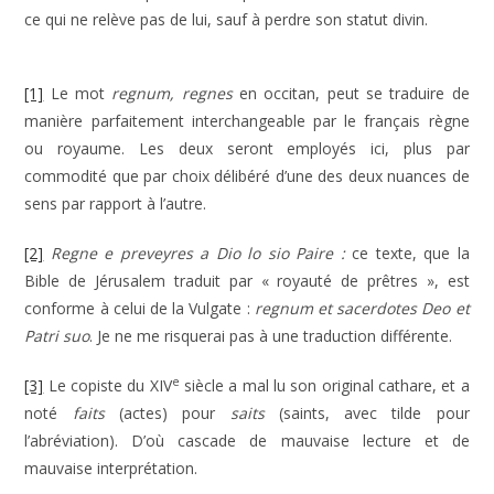
ce qui ne relève pas de lui, sauf à perdre son statut divin.
[1]
Le mot
regnum, regnes
en occitan, peut se traduire de
manière parfaitement interchangeable par le français règne
ou royaume. Les deux seront employés ici, plus par
commodité que par choix délibéré d’une des deux nuances de
sens par rapport à l’autre.
[2]
Regne e preveyres a Dio lo sio Paire :
ce texte, que la
Bible de Jérusalem traduit par « royauté de prêtres », est
conforme à celui de la Vulgate :
regnum et sacerdotes Deo et
Patri suo
. Je ne me risquerai pas à une traduction différente.
e
[3]
Le copiste du XIV
siècle a mal lu son original cathare, et a
noté
faits
(actes) pour
saits
(saints, avec tilde pour
l’abréviation). D’où cascade de mauvaise lecture et de
mauvaise interprétation.