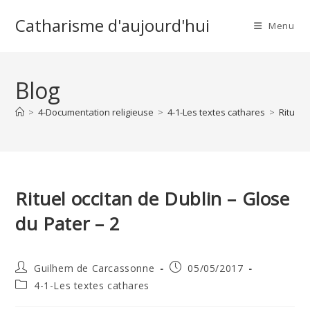
Skip
Catharisme d'aujourd'hui
to
Menu
content
Blog
>
4-Documentation religieuse
>
4-1-Les textes cathares
>
Rituel 
Rituel occitan de Dublin – Glose
du Pater – 2
Auteur/autrice
Publication
Guilhem de Carcassonne
05/05/2017
de
publiée :
Post
4-1-Les textes cathares
la
category:
publication :