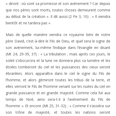
« diront : où sont sa promesse et son avènement ? Car depuis
que nos pères sont morts, toutes choses demeurent comme
au début de la création ». Il dit aussi (2 Pe 3, 10) : « Il viendra
bientôt et ne tardera pas ».
Mais de quelle manière viendra ce royaume béni de notre
père David, c’est-à-dire le Fils de Dieu, et quel sera le signe de
son avènement, lui-même l’indique dans l’évangile en disant
(Mt 24, 29-39, 37) : « La tribulation ; mais après ces jours, le
soleil s’obscurcira et la lune ne donnera plus sa lumière et les
étoiles tomberont du ciel et les puissances des cieux seront
ébranlées. Alors apparaîtra dans le ciel le signe du Fils de
l’homme, et alors gémiront toutes les tribus de la terre, et
elles verront le Fils de l’homme venant sur les nuées du ciel en
grande puissance et en grande majesté. Comme cela fut aux
temps de Noé, ainsi sera-t-il à l’avènement du Fils de
l’homme ». Et encore (Mt 25, 31-32) : « Comme il s’assiéra sur
son trône de majesté, et toutes les nations seront