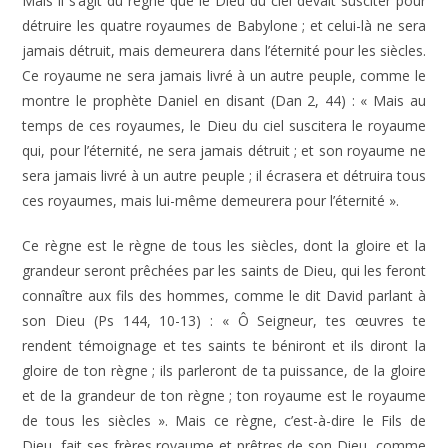
Mais il s’agit du règne que le Dieu du ciel devait susciter pour
détruire les quatre royaumes de Babylone ; et celui-là ne sera
jamais détruit, mais demeurera dans l’éternité pour les siècles.
Ce royaume ne sera jamais livré à un autre peuple, comme le
montre le prophète Daniel en disant (Dan 2, 44) : « Mais au
temps de ces royaumes, le Dieu du ciel suscitera le royaume
qui, pour l’éternité, ne sera jamais détruit ; et son royaume ne
sera jamais livré à un autre peuple ; il écrasera et détruira tous
ces royaumes, mais lui-même demeurera pour l’éternité ».
Ce règne est le règne de tous les siècles, dont la gloire et la
grandeur seront prêchées par les saints de Dieu, qui les feront
connaître aux fils des hommes, comme le dit David parlant à
son Dieu (Ps 144, 10-13) : « Ô Seigneur, tes œuvres te
rendent témoignage et tes saints te béniront et ils diront la
gloire de ton règne ; ils parleront de ta puissance, de la gloire
et de la grandeur de ton règne ; ton royaume est le royaume
de tous les siècles ». Mais ce règne, c’est-à-dire le Fils de
Dieu, fait ses frères royaume et prêtres de son Dieu, comme