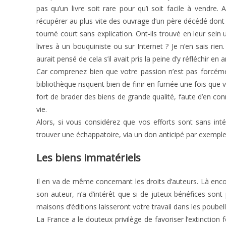
pas qu’un livre soit rare pour qu’i soit facile à vendr
récupérer au plus vite des ouvrage d’un père décédé dont e
tourné court sans explication. Ont-ils trouvé en leur sein
livres à un bouquiniste ou sur Internet ? Je n’en sais ri
aurait pensé de cela s’il avait pris la peine d’y réfléchir en
Car comprenez bien que votre passion n’est pas forcémen
bibliothèque risquent bien de finir en fumée une fois que 
fort de brader des biens de grande qualité, faute d’en conna
vie.
Alors, si vous considérez que vos efforts sont sans intér
trouver une échappatoire, via un don anticipé par exemple
Les biens immatériels
Il en va de même concernant les droits d’auteurs. Là enco
son auteur, n’a d’intérêt que si de juteux bénéfices sont 
maisons d’éditions laisseront votre travail dans les poub
La France a le douteux privilège de favoriser l’extinction 