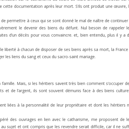
de cette documentation après leur mort.
S’ils ont produit une œuvre, 
n de permettre à ceux qui se sont donné le mal de naître de continuer
évèrement le devenir des biens du défunt. Nul besoin de rappeler l
ites d’un décès pour vous convaincre. et, bien entendu, plus il y a 
ale liberté à chacun de disposer de ses biens après sa mort, la France
ger les liens du sang et ceux du sacro-saint mariage.
a famille. Mais, si les héritiers savent très bien comment s’occuper d
ts et de l’argent, ils sont souvent démunis face à des biens culture
 liées à la personnalité de leur propriétaire et dont les héritiers 
récupéré des ouvrages en lien avec le catharisme, me proposent de l
 sujet et ont compris que les revendre serait difficile, car il ne suff