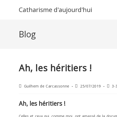
Skip
Catharisme d'aujourd'hui
to
content
Blog
Ah, les héritiers !
Auteur/autrice
Publication
Post
Guilhem de Carcassonne
25/07/2019
3-
de
publiée :
categ
la
publication :
Ah, les héritiers !
Celles et ceux qui, comme moi, ont amassé de la documen