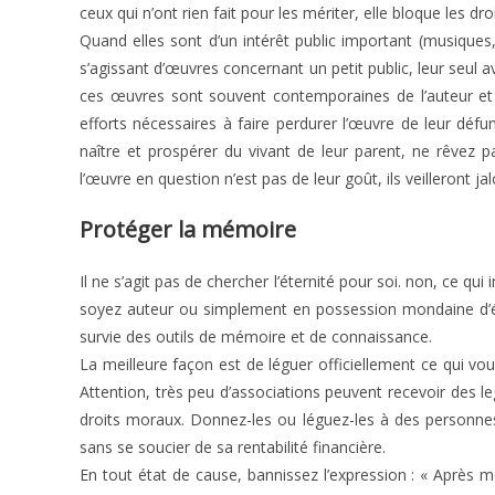
ceux qui n’ont rien fait pour les mériter, elle bloque les d
Quand elles sont d’un intérêt public important (musique
s’agissant d’œuvres concernant un petit public, leur seul av
ces œuvres sont souvent contemporaines de l’auteur et m
efforts nécessaires à faire perdurer l’œuvre de leur défunt,
naître et prospérer du vivant de leur parent, ne rêvez 
l’œuvre en question n’est pas de leur goût, ils veilleront j
Protéger la mémoire
Il ne s’agit pas de chercher l’éternité pour soi. non, ce qu
soyez auteur ou simplement en possession mondaine d’é
survie des outils de mémoire et de connaissance.
La meilleure façon est de léguer officiellement ce qui v
Attention, très peu d’associations peuvent recevoir des 
droits moraux. Donnez-les ou léguez-les à des personnes
sans se soucier de sa rentabilité financière.
En tout état de cause, bannissez l’expression : « Après mo