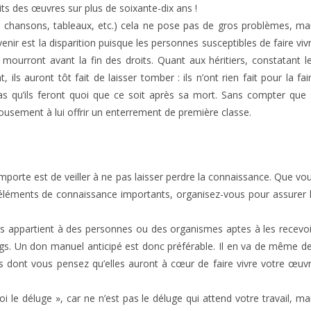
roits des œuvres sur plus de soixante-dix ans !
s, chansons, tableaux, etc.) cela ne pose pas de gros problèmes, ma
enir est la disparition puisque les personnes susceptibles de faire viv
ourront avant la fin des droits. Quant aux héritiers, constatant l
 ils auront tôt fait de laisser tomber : ils n’ont rien fait pour la fai
pas qu’ils feront quoi que ce soit après sa mort. Sans compter que 
alousement à lui offrir un enterrement de première classe.
i importe est de veiller à ne pas laisser perdre la connaissance. Que vo
léments de connaissance importants, organisez-vous pour assurer 
ous appartient à des personnes ou des organismes aptes à les recevoi
legs. Un don manuel anticipé est donc préférable. Il en va de même d
 dont vous pensez qu’elles auront à cœur de faire vivre votre œuv
i le déluge », car ne n’est pas le déluge qui attend votre travail, ma