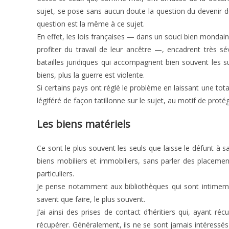
sujet, se pose sans aucun doute la question du devenir 
question est la même à ce sujet.
En effet, les lois françaises — dans un souci bien mondai
profiter du travail de leur ancêtre —, encadrent très s
batailles juridiques qui accompagnent bien souvent les su
biens, plus la guerre est violente.
Si certains pays ont réglé le problème en laissant une tot
légiféré de façon tatillonne sur le sujet, au motif de proté
Les biens matériels
Ce sont le plus souvent les seuls que laisse le défunt à s
biens mobiliers et immobiliers, sans parler des placemen
particuliers.
Je pense notamment aux bibliothèques qui sont intimement
savent que faire, le plus souvent.
J’ai ainsi des prises de contact d’héritiers qui, ayant 
récupérer. Généralement, ils ne se sont jamais intéressés au