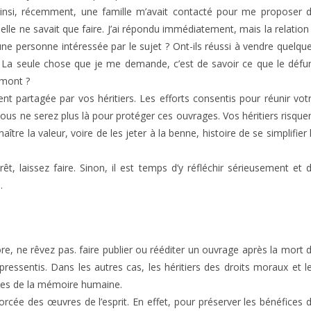
e. Ainsi, récemment, une famille m’avait contacté pour me proposer 
lle ne savait que faire. J’ai répondu immédiatement, mais la relation
 une personne intéressée par le sujet ? Ont-ils réussi à vendre quelqu
en. La seule chose que je me demande, c’est de savoir ce que le défu
 amont ?
t partagée par vos héritiers. Les efforts consentis pour réunir vot
vous ne serez plus là pour protéger ces ouvrages. Vos héritiers risque
ître la valeur, voire de les jeter à la benne, histoire de se simplifier 
êt, laissez faire. Sinon, il est temps d’y réfléchir sérieusement et 
.
re, ne rêvez pas. faire publier ou rééditer un ouvrage après la mort 
pressentis. Dans les autres cas, les héritiers des droits moraux et l
elles de la mémoire humaine.
forcée des œuvres de l’esprit. En effet, pour préserver les bénéfices 