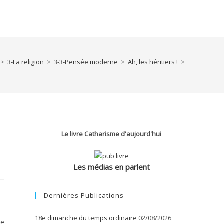
>
3-La religion
>
3-3-Pensée moderne
>
Ah, les héritiers !
>
Le livre Catharisme d'aujourd'hui
Les médias en parlent
Dernières Publications
18e dimanche du temps ordinaire
02/08/2026
le