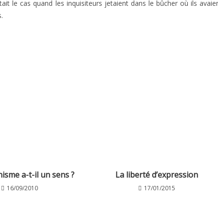
it le cas quand les inquisiteurs jetaient dans le bûcher où ils avaie
.
sme a-t-il un sens ?
La liberté d’expression
16/09/2010
17/01/2015