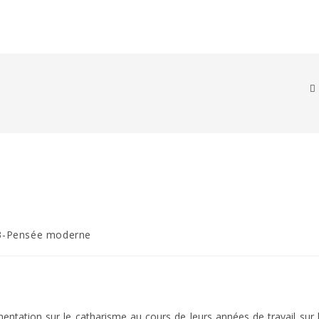
3-Pensée moderne
ory:
tation sur le catharisme au cours de leurs années de travail sur 