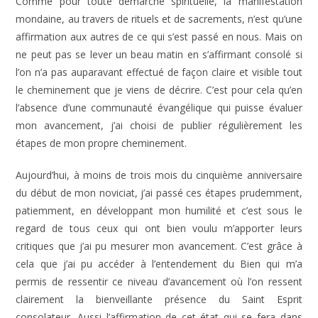
Comme pour toute démarche spirituelle, la manifestation
mondaine, au travers de rituels et de sacrements, n’est qu’une
affirmation aux autres de ce qui s’est passé en nous. Mais on
ne peut pas se lever un beau matin en s’affirmant consolé si
l’on n’a pas auparavant effectué de façon claire et visible tout
le cheminement que je viens de décrire. C’est pour cela qu’en
l’absence d’une communauté évangélique qui puisse évaluer
mon avancement, j’ai choisi de publier régulièrement les
étapes de mon propre cheminement.
Aujourd’hui, à moins de trois mois du cinquième anniversaire
du début de mon noviciat, j’ai passé ces étapes prudemment,
patiemment, en développant mon humilité et c’est sous le
regard de tous ceux qui ont bien voulu m’apporter leurs
critiques que j’ai pu mesurer mon avancement. C’est grâce à
cela que j’ai pu accéder à l’entendement du Bien qui m’a
permis de ressentir ce niveau d’avancement où l’on ressent
clairement la bienveillante présence du Saint Esprit
consolateur. Aussi l’affirmation de cet état qui se fera dans