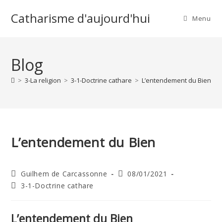
Skip
Catharisme d'aujourd'hui
to
Menu
content
Blog
>
3-La religion
>
3-1-Doctrine cathare
>
L’entendement du Bien
>
L’entendement du Bien
Auteur/autrice
Publication
Guilhem de Carcassonne
08/01/2021
de
publiée :
Post
3-1-Doctrine cathare
la
category:
publication :
L’entendement du Bien