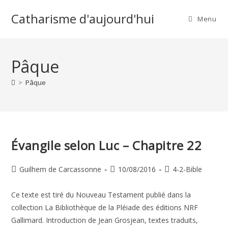
Skip
Catharisme d'aujourd'hui
to
Menu
content
Pâque
>
Pâque
Évangile selon Luc – Chapitre 22
Auteur/autrice
Publication
Post
Guilhem de Carcassonne
10/08/2016
4-2-Bible
de
publiée :
category:
la
Ce texte est tiré du Nouveau Testament publié dans la
publication :
collection La Bibliothèque de la Pléiade des éditions NRF
Gallimard. Introduction de Jean Grosjean, textes traduits,