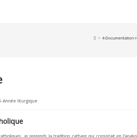
>
4-Documentation r
e
4-Année liturgique
ory:
tholique
oliques, je reprends la tradition cathare qui consistait en l’analy