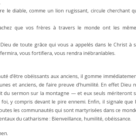
.
re le diable, comme un lion rugissant, circule cherchant q
Sachez que vos frères à travers le monde ont les mêm
Dieu de toute grâce qui vous a appelés dans le Christ à 
fermira, vous fortifiera, vous rendra inébranlables.
té d’être obéissants aux anciens, il gomme immédiateme
nes et anciens, de faire preuve d’humilité. En effet Dieu 
it du sermon sur la montagne — et eux seuls mériteront 
foi, y compris devant le pire ennemi. Enfin, il signale que 
e toutes les communautés qui sont martyrisées dans ce mond
taux du catharisme : Bienveillance, humilité, obéissance.
men.