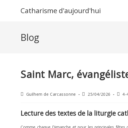
Skip
Catharisme d'aujourd'hui
to
content
Blog
Saint Marc, évangélist
Auteur/autrice
Publication
Post
Guilhem de Carcassonne
25/04/2026
4-
de
publiée :
categ
la
publication :
Lecture des textes de la liturgie ca
Comme chaque Dimanche et pour les principales fêtes cath