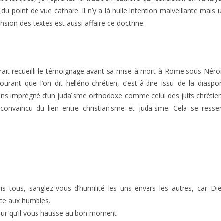
 point de vue cathare. Il n’y a là nulle intention malveillante mais 
sion des textes est aussi affaire de doctrine.
 aurait recueilli le témoignage avant sa mise à mort à Rome sous Néro
urant que l’on dit helléno-chrétien, c’est-à-dire issu de la diaspo
ins imprégné d’un judaïsme orthodoxe comme celui des juifs chrétie
convaincu du lien entre christianisme et judaïsme. Cela se resse
tous, sanglez-vous d’humilité les uns envers les autres, car Di
âce aux humbles.
our qu’il vous hausse au bon moment