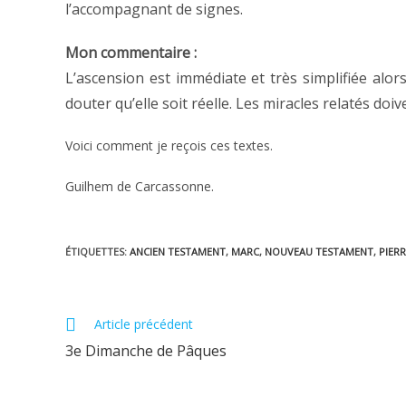
l’accompagnant de signes.
Mon commentaire :
L’ascension est immédiate et très simplifiée alor
douter qu’elle soit réelle. Les miracles relatés doi
Voici comment je reçois ces textes.
Guilhem de Carcassonne.
ÉTIQUETTES
:
ANCIEN TESTAMENT
,
MARC
,
NOUVEAU TESTAMENT
,
PIERR
Read
Article précédent
more
3e Dimanche de Pâques
articles