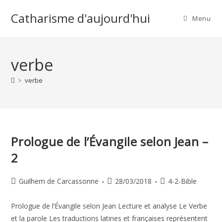
Skip
Catharisme d'aujourd'hui
to
Menu
content
verbe
>
verbe
Prologue de l’Évangile selon Jean –
2
Auteur/autrice
Publication
Post
Guilhem de Carcassonne
28/03/2018
4-2-Bible
de
publiée :
category:
la
Prologue de l’Évangile selon Jean Lecture et analyse Le Verbe
publication :
et la parole Les traductions latines et françaises représentent